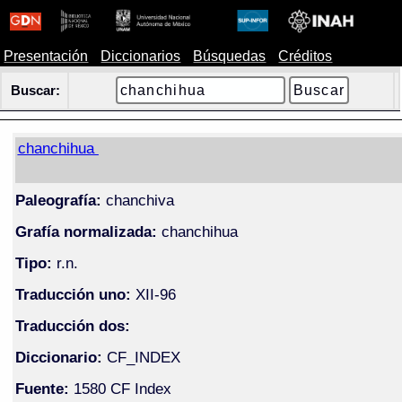
Presentación
Diccionarios
Búsquedas
Créditos
Buscar:
chanchihua
Paleografía:
chanchiva
Grafía normalizada:
chanchihua
Tipo:
r.n.
Traducción uno:
XII-96
Traducción dos:
Diccionario:
CF_INDEX
Fuente:
1580 CF Index