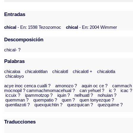
Entradas
chical
- En: 1598 Tezozomoc
chical
- En: 2004 Wimmer
Descomposición
chical- ?
Palabras
chicaloa
chicalotitlan
chicalotl
chicalotl +
chicalotla
chicaloyo
acye inoc cenca cualli ?
amonozo ?
aquin oc ce ?
cammach
mocnopil ? cammachmomacehual ?
can yehuel ?
ic ?
icac ?
iccuix ?
ipammotzop ?
iquin ?
nelhuatl ?
nohuian ?
quemman ?
quempatio ?
quen ?
quen tonyezque ?
quentlazoti ?
quexquichtin ?
quezquican ?
quezquime ?
Traducciones