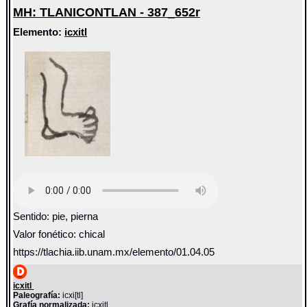
MH: TLANICONTLAN - 387_652r
Elemento:
icxitl
Sentido: pie, pierna
Valor fonético: chical
https://tlachia.iib.unam.mx/elemento/01.04.05
icxitl
Paleografía:
icxi[tl]
Grafía normalizada:
icxitl