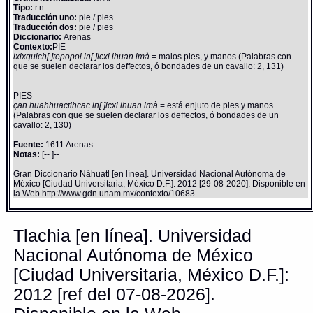
Tipo:
r.n.
Traducción uno:
pie / pies
Traducción dos:
pie / pies
Diccionario:
Arenas
Contexto:
PIE
ixixquich[ ]tepopol in[ ]icxi ihuan imà
= malos pies, y manos (Palabras con
que se suelen declarar los deffectos, ó bondades de un cavallo: 2, 131)
PIES
çan huahhuactihcac in[ ]icxi ihuan imà
= está enjuto de pies y manos
(Palabras con que se suelen declarar los deffectos, ó bondades de un
cavallo: 2, 130)
Fuente:
1611 Arenas
Notas:
[-- ]--
Gran Diccionario Náhuatl [en línea]. Universidad Nacional Autónoma de
México [Ciudad Universitaria, México D.F.]: 2012 [29-08-2020]. Disponible en
la Web http://www.gdn.unam.mx/contexto/10683
Tlachia [en línea]. Universidad
Nacional Autónoma de México
[Ciudad Universitaria, México D.F.]:
2012 [ref del 07-08-2026].