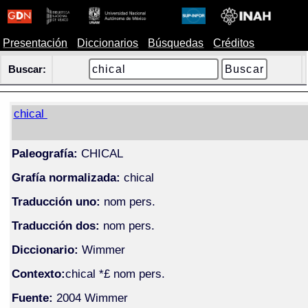
Presentación
Diccionarios
Búsquedas
Créditos
Buscar:
chical
Paleografía:
CHICAL
Grafía normalizada:
chical
Traducción uno:
nom pers.
Traducción dos:
nom pers.
Diccionario:
Wimmer
Contexto:
chical *£ nom pers.
Fuente:
2004 Wimmer