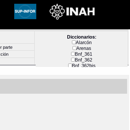
Diccionarios:
Alarcón
r parte
Arenas
Bnf_361
cción
Bnf_362
Bnf_362bis
Carochi
CF_INDEX
Clavijero
Cortés y Zedeño
Docs_México
Durán
Guerra
Mecayapan
Molina_1
Molina_2
Olmos_G