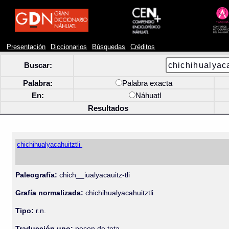
Presentación
Diccionarios
Búsquedas
Créditos
Buscar:
Palabra:
Palabra exacta
En:
Náhuatl
Resultados
chichihualyacahuitztli
Paleografía:
chich__iualyacauitz-tli
Grafía normalizada:
chichihualyacahuitztli
Tipo:
r.n.
Traducción uno:
peçon de teta.