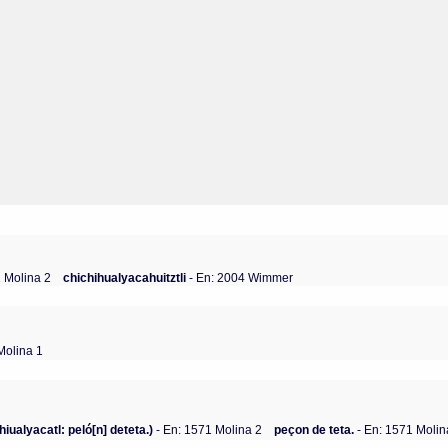
1 Molina 2
chichihualyacahuitztli
- En: 2004 Wimmer
Molina 1
hiualyacatl: peló[n] deteta.)
- En: 1571 Molina 2
peçon de teta.
- En: 1571 Molin