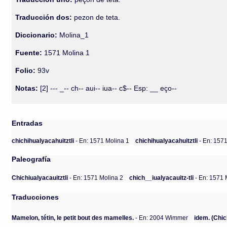
Traducción dos:
pezon de teta.
Diccionario:
Molina_1
Fuente:
1571 Molina 1
Folio:
93v
Notas:
[2] --- _-- ch-- aui-- iua-- c$-- Esp: __ eço--
Entradas
chichihualyacahuitztli
- En: 1571 Molina 1
chichihualyacahuitztli
- En: 157
Paleografía
Chichiualyacauitztli
- En: 1571 Molina 2
chich__iualyacauitz-tli
- En: 1571 
Traducciones
Mamelon, tétin, le petit bout des mamelles.
- En: 2004 Wimmer
idem. (Chic