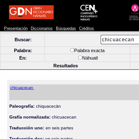
Presentación
Diccionarios
Búsquedas
Créditos
Buscar:
Palabra:
Palabra exacta
En:
Náhuatl
Resultados
chicuacecan
Paleografía:
chiquacecän
Grafía normalizada:
chicuacecan
Traducción uno:
en seis partes
Traducción dos:
en seis partes