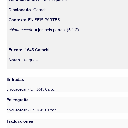
Diccionario:
Carochi
Contexto:
EN SEIS PARTES
chiquaceccän
= [en seis partes] (5.1.2)
Fuente:
1645 Carochi
Notas:
ä-- qua--
Entradas
chicuacecan
- En: 1645 Carochi
Paleografía
chiquacecän
- En: 1645 Carochi
Traducciones