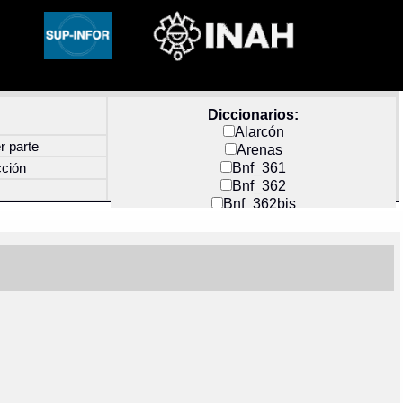
Diccionarios:
Alarcón
r parte
Arenas
Bnf_361
cción
Bnf_362
Bnf_362bis
Carochi
CF_INDEX
Clavijero
Cortés y Zedeño
Docs_México
Durán
Guerra
Mecayapan
Molina_1
Molina_2
Olmos_G