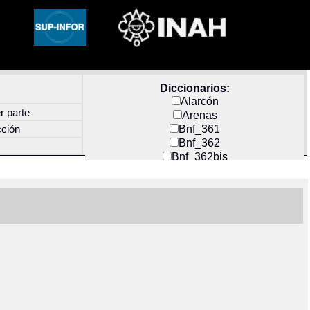
Diccionarios:
Alarcón
r parte
Arenas
Bnf_361
cción
Bnf_362
Bnf_362bis
Carochi
CF_INDEX
Clavijero
Cortés y Zedeño
Docs_México
Durán
Guerra
Mecayapan
Molina_1
Molina_2
Olmos_G