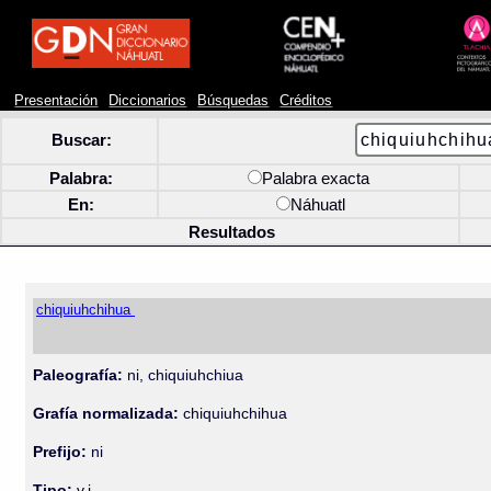
Presentación
Diccionarios
Búsquedas
Créditos
Buscar:
Palabra:
Palabra exacta
En:
Náhuatl
Resultados
chiquiuhchihua
Paleografía:
ni, chiquiuhchiua
Grafía normalizada:
chiquiuhchihua
Prefijo:
ni
Tipo:
v.i.