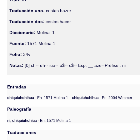
Traducción uno:
cestas hazer.
Traducción dos:
cestas hacer.
Diccionario:
Molina_1
Fuente:
1571 Molina 1
Folio:
34v
Notas:
[0] ch-- uh-- iua-- u$-- c$-- Esp: __ aze--Préfixe : ni
Entradas
chiquiuhchihua
- En: 1571 Molina 1
chiquiuhchihua
- En: 2004 Wimmer
Paleografía
ni, chiquiuhchiua
- En: 1571 Molina 1
Traducciones