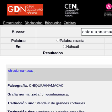
Presentación
Diccionarios
Búsquedas
Créditos
Buscar:
Palabra:
Palabra exacta
En:
Náhuatl
Resultados
chiquiuhnamacac
Paleografía:
CHIQUIUHNAMACAC
Grafía normalizada:
chiquiuhnamacac
Traducción uno:
Vendeur de grandes corbeilles.
Traducción dos:
vendeur de grandes corbeilles.