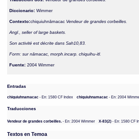
Diccionario:
Wimmer
Contexto:
chiquiuhnâmacac
Vendeur de grandes corbeilles.
Angl., seller of large baskets.
Son activité est décrite dans Sah10,83.
Form: sur nâmacac, morph.incarp. chiquihu-itl.
Fuente:
2004 Wimmer
Entradas
chiquiuhnamacac
- En: 1580 CF Index
chiquiuhnamacac
- En: 2004 Wimm
Traducciones
Vendeur de grandes corbeilles.
- En: 2004 Wimmer
X-83(2)
- En: 1580 CF I
Textos en Temoa