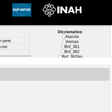
Diccionarios:
Alarcón
r parte
Arenas
Bnf_361
cción
Bnf_362
Bnf_362bis
Carochi
CF_INDEX
Clavijero
Cortés y Zedeño
Docs_México
Durán
Guerra
Mecayapan
Molina_1
Molina_2
Olmos_G