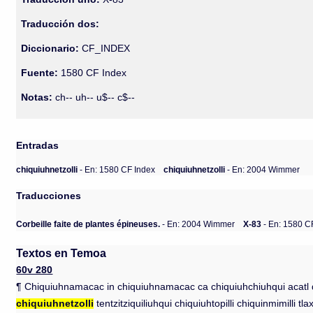
Traducción dos:
Diccionario:
CF_INDEX
Fuente:
1580 CF Index
Notas:
ch-- uh-- u$-- c$--
Entradas
chiquiuhnetzolli
- En: 1580 CF Index
chiquiuhnetzolli
- En: 2004 Wimmer
Traducciones
Corbeille faite de plantes épineuses.
- En: 2004 Wimmer
X-83
- En: 1580 C
Textos en Temoa
60v 280
¶ Chiquiuhnamacac in chiquiuhnamacac ca chiquiuhchiuhqui acatl quim
chiquiuhnetzolli
tentzitziquiliuhqui chiquiuhtopilli chiquinmimilli tla