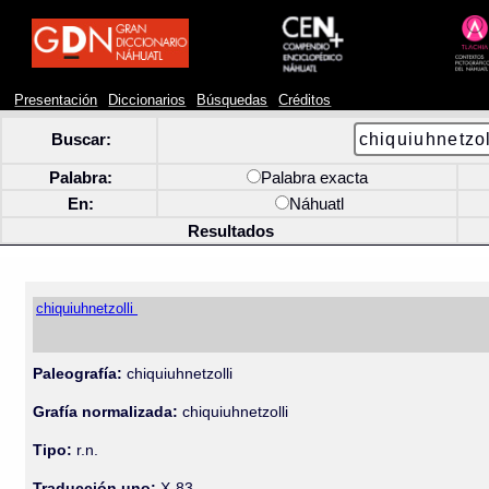
Presentación
Diccionarios
Búsquedas
Créditos
Buscar:
Palabra:
Palabra exacta
En:
Náhuatl
Resultados
chiquiuhnetzolli
Paleografía:
chiquiuhnetzolli
Grafía normalizada:
chiquiuhnetzolli
Tipo:
r.n.
Traducción uno:
X-83