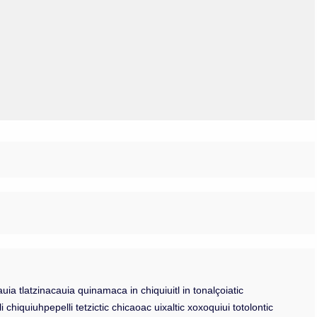
Olmos_V
Paredes
Rincón
Sahagún Escolio
Tezozomoc
Tzinacapan
Wimmer
a tlatzinacauia quinamaca in chiquiuitl in tonalçoiatic
li chiquiuhpepelli tetzictic chicaoac uixaltic xoxoquiui totolontic