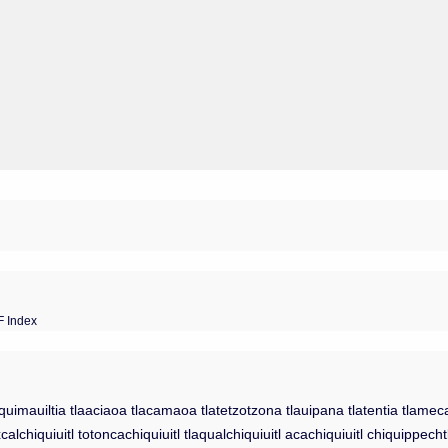
F Index
auiltia tlaaciaoa tlacamaoa tlatetzotzona tlauipana tlatentia tlamecaui
xcalchiquiuitl totoncachiquiuitl tlaqualchiquiuitl acachiquiuitl chiquippecht