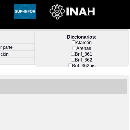
Diccionarios:
Alarcón
r parte
Arenas
Bnf_361
cción
Bnf_362
Bnf_362bis
Carochi
CF_INDEX
Clavijero
Cortés y Zedeño
Docs_México
Durán
Guerra
Mecayapan
Molina_1
Molina_2
Olmos_G