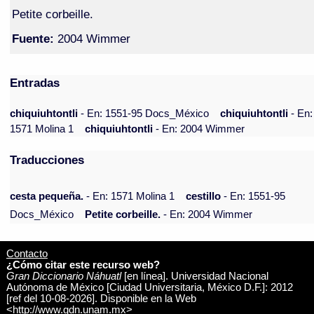
Petite corbeille.
Fuente:
2004 Wimmer
Entradas
chiquiuhtontli
- En: 1551-95 Docs_México
chiquiuhtontli
- En:
1571 Molina 1
chiquiuhtontli
- En: 2004 Wimmer
Traducciones
cesta pequeña.
- En: 1571 Molina 1
cestillo
- En: 1551-95
Docs_México
Petite corbeille.
- En: 2004 Wimmer
Contacto
¿Cómo citar este recurso web?
Gran Diccionario Náhuatl
[en línea]. Universidad Nacional
Autónoma de México [Ciudad Universitaria, México D.F.]: 2012
[ref del 10-08-2026]. Disponible en la Web
<http://www.gdn.unam.mx>