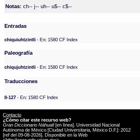
Notas:
ch-- j-- uh-- u$-- c$--
Entradas
chiquiuhtzintli
- En: 1580 CF Index
Paleografía
chiqujuhtzintli
- En: 1580 CF Index
Traducciones
II-127
- En: 1580 CF Index
Contacto
¿Cómo citar este recurso web?
Gran Diccionario Náhuatl
[en línea]. Universidad Nacional
Autónoma de México [Ciudad Universitaria, México D.F.]: 2012
[ref del 09-08-2026]. Disponible en la Web
<http://www.gdn.unam.mx>