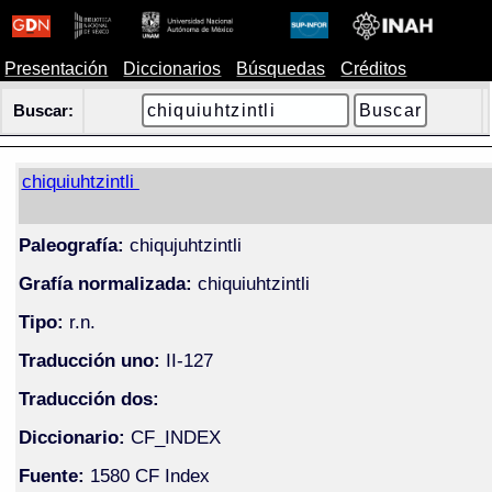
Presentación
Diccionarios
Búsquedas
Créditos
Buscar:
chiquiuhtzintli
Paleografía:
chiqujuhtzintli
Grafía normalizada:
chiquiuhtzintli
Tipo:
r.n.
Traducción uno:
II-127
Traducción dos:
Diccionario:
CF_INDEX
Fuente:
1580 CF Index