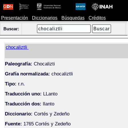
Presentación
Diccionarios
Búsquedas
Créditos
Buscar:
chocaliztli
Paleografía:
Chocalizti
Grafía normalizada:
chocaliztli
Tipo:
r.n.
Traducción uno:
LLanto
Traducción dos:
llanto
Diccionario:
Cortés y Zedeño
Fuente:
1765 Cortés y Zedeño