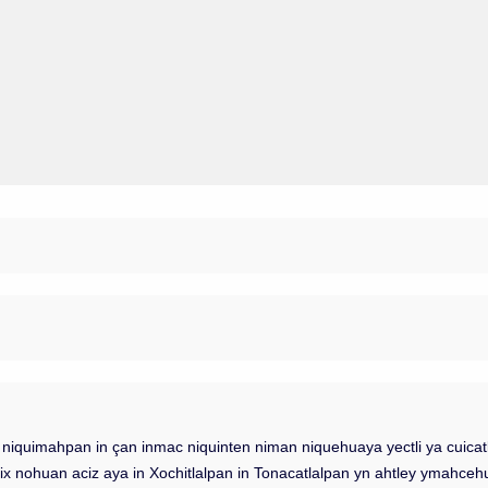
ic niquimahpan in çan inmac niquinten niman niquehuaya yectli ya cuicat
ix nohuan aciz aya in Xochitlalpan in Tonacatlalpan yn ahtley ymahcehual