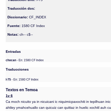
Traducción dos:
Diccionario:
CF_INDEX
Fuente:
1580 CF Index
Notas:
ch-- c$--
Entradas
chocan
- En: 1580 CF Index
Traducciones
I-75
- En: 1580 CF Index
Textos en Temoa
1v 6
Ca moch nicuito ya in nicuicani ic niquimicpaxochiti in tepilhuan in
ahtley ymahcehuallo can quicuiz can quittaz in huelic xochitl auh cu