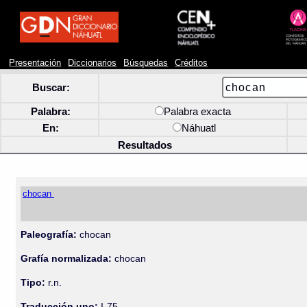
Presentación
Diccionarios
Búsquedas
Créditos
Buscar:
Palabra:
Palabra exacta
En:
Náhuatl
Resultados
chocan
Paleografía:
chocan
Grafía normalizada:
chocan
Tipo:
r.n.
Traducción uno:
I-75