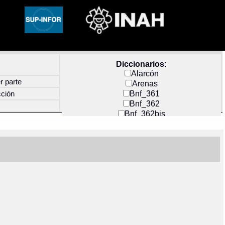
Diccionarios:
Alarcón
r parte
Arenas
Bnf_361
cción
Bnf_362
Bnf_362bis
Carochi
CF_INDEX
Clavijero
Cortés y Zedeño
Docs_México
Durán
Guerra
Mecayapan
Molina_1
Molina_2
Olmos_G