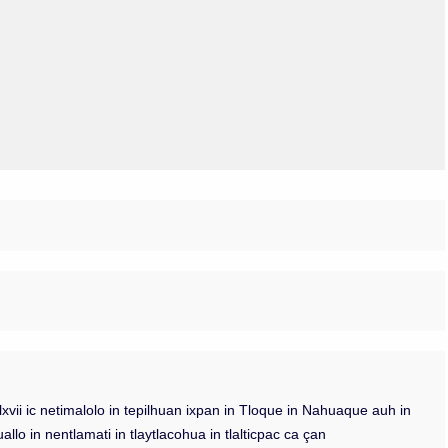
Olmos_V
Paredes
Rincón
Sahagún Escolio
Tezozomoc
Tzinacapan
Wimmer
lxvii ic netimalolo in tepilhuan ixpan in Tloque in Nahuaque auh in
lo in nentlamati in tlaytlacohua in tlalticpac ca çan