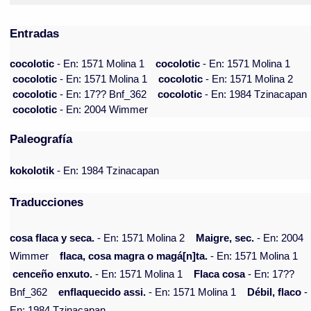
Entradas
cocolotic
- En: 1571 Molina 1
cocolotic
- En: 1571 Molina 1
cocolotic
- En: 1571 Molina 1
cocolotic
- En: 1571 Molina 2
cocolotic
- En: 17?? Bnf_362
cocolotic
- En: 1984 Tzinacapan
cocolotic
- En: 2004 Wimmer
Paleografía
kokolotik
- En: 1984 Tzinacapan
Traducciones
cosa flaca y seca.
- En: 1571 Molina 2
Maigre, sec.
- En: 2004
Wimmer
flaca, cosa magra o magá[n]ta.
- En: 1571 Molina 1
cenceño enxuto.
- En: 1571 Molina 1
Flaca cosa
- En: 17??
Bnf_362
enflaquecido assi.
- En: 1571 Molina 1
Débil, flaco
-
En: 1984 Tzinacapan