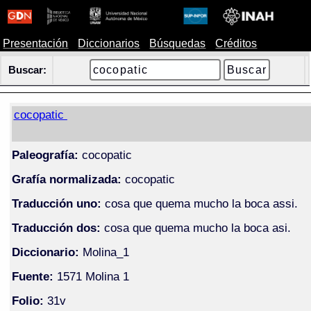
Presentación
Diccionarios
Búsquedas
Créditos
Buscar:
cocopatic
Paleografía:
cocopatic
Grafía normalizada:
cocopatic
Traducción uno:
cosa que quema mucho la boca assi.
Traducción dos:
cosa que quema mucho la boca asi.
Diccionario:
Molina_1
Fuente:
1571 Molina 1
Folio:
31v