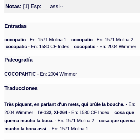
Notas:
[1] Esp: __ assi--
Entradas
cocopatic
- En: 1571 Molina 1
cocopatic
- En: 1571 Molina 2
cocopatic
- En: 1580 CF Index
cocopatic
- En: 2004 Wimmer
Paleografía
COCOPAHTIC
- En: 2004 Wimmer
Traducciones
Très piquant, en parlant d'un mets, qui brûle la bouche.
- En:
2004 Wimmer
IV-132, XI-264
- En: 1580 CF Index
cosa que
quema mucho la boca.
- En: 1571 Molina 2
cosa que quema
mucho la boca assi.
- En: 1571 Molina 1