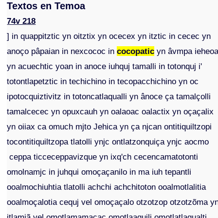
Textos en Temoa
74v 218
] in quappitztic yn oitztix yn ocecex yn itztic in cecec yn
anoço pâpaian in nexcococ in
cocopatic
yn âvmpa ieheo
yn acuechtic yoan in anoce iuhquj tamalli in totonquj i'
totontlapetztic in techichino in tecopacchichino yn oc
ipotocquiztivitz in totoncatlaqualli yn ânoce ça tamalçolli
tamalcecec yn opuxcauh yn oalaoac oalactix yn oçaçalix
yn oiiax ca omuch mjto Jehica yn ça njcan ontitiquiltzopi
tocontitiquiltzopa tlatolli ynjc ontlatzonquiça ynjc aocmo
ceppa ticceceppavizque yn ixq'ch cecencamatotonti
omolnamjc in juhqui omoçaçanilo in ma iuh tepantli
ooalmochiuhtia tlatolli achchi achchitoton ooalmotlalitia
ooalmoçalotia cequj vel omoçaçalo otzotzop otzotzõma y
itlamjã vel omotlamamacac omotlaaquili omotlatlaqualti