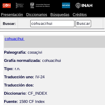
Presentación
Diccionarios
Búsquedas
Créditos
Buscar:
cohuacihui
Paleografía:
cooaçivi
Grafía normalizada:
cohuacihui
Tipo:
r.n.
Traducción uno:
IV-24
Traducción dos:
Diccionario:
CF_INDEX
Fuente:
1580 CF Index