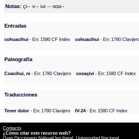
Notas:
çi-- v-- iui -- ooa--
Entradas
cohuacihui
- En: 1580 CF Index
cohuacihui
- En: 1780 Clavijer
Paleografía
Coacihui, ni
- En: 1780 Clavijero
cooaçivi
- En: 1580 CF Index
Traducciones
Tener dolor
- En: 1780 Clavijero
IV-24
- En: 1580 CF Index
Contacto
¿Cómo citar este recurso web?
Gran Diccionario Náhuatl
[en línea]. Universidad Nacional