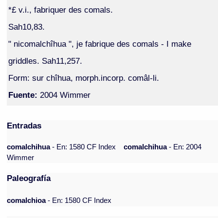
*£ v.i., fabriquer des comals.
Sah10,83.
" nicomalchîhua ", je fabrique des comals - I make
griddles. Sah11,257.
Form: sur chîhua, morph.incorp. comâl-li.
Fuente:
2004 Wimmer
Entradas
comalchihua
- En: 1580 CF Index
comalchihua
- En: 2004
Wimmer
Paleografía
comalchioa
- En: 1580 CF Index