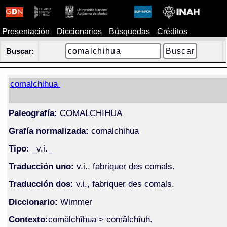
Presentación
Diccionarios
Búsquedas
Créditos
Buscar:
comalchihua
Paleografía:
COMALCHIHUA
Grafía normalizada:
comalchihua
Tipo:
_v.i._
Traducción uno:
v.i., fabriquer des comals.
Traducción dos:
v.i., fabriquer des comals.
Diccionario:
Wimmer
Contexto:
comâlchîhua > comâlchîuh.