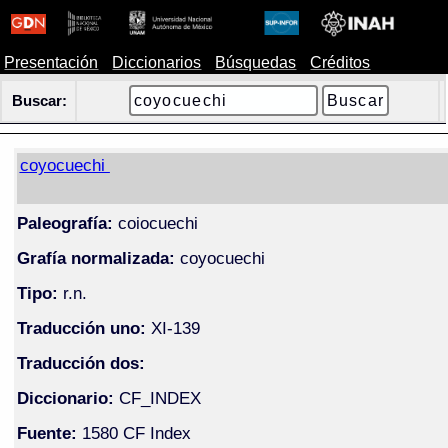
Presentación
Diccionarios
Búsquedas
Créditos
Buscar:
coyocuechi
Paleografía:
coiocuechi
Grafía normalizada:
coyocuechi
Tipo:
r.n.
Traducción uno:
XI-139
Traducción dos:
Diccionario:
CF_INDEX
Fuente:
1580 CF Index