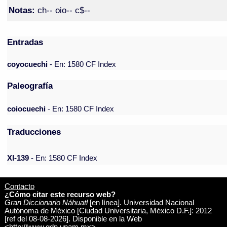
Notas:
ch-- oio-- c$--
Entradas
coyocuechi
- En: 1580 CF Index
Paleografía
coiocuechi
- En: 1580 CF Index
Traducciones
XI-139
- En: 1580 CF Index
Contacto
¿Cómo citar este recurso web?
Gran Diccionario Náhuatl
[en línea]. Universidad Nacional
Autónoma de México [Ciudad Universitaria, México D.F.]: 2012
[ref del 08-08-2026]. Disponible en la Web
<http://www.gdn.unam.mx>