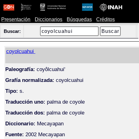
Presentación
Diccionarios
Búsquedas
Créditos
Buscar:
coyolcuahui
Paleografía:
coyôlcuahui'
Grafía normalizada:
coyolcuahui
Tipo:
s.
Traducción uno:
palma de coyole
Traducción dos:
palma de coyole
Diccionario:
Mecayapan
Fuente:
2002 Mecayapan