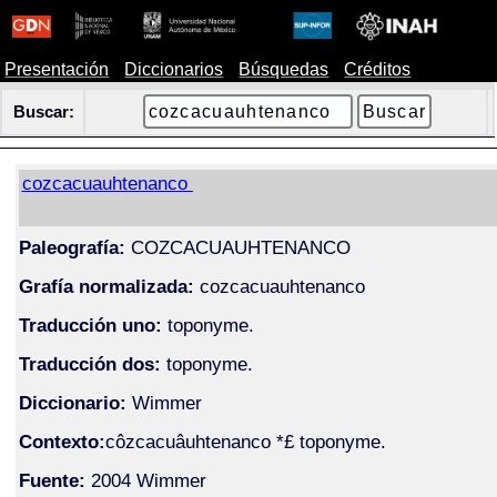
Presentación
Diccionarios
Búsquedas
Créditos
Buscar:
cozcacuauhtenanco
Paleografía:
COZCACUAUHTENANCO
Grafía normalizada:
cozcacuauhtenanco
Traducción uno:
toponyme.
Traducción dos:
toponyme.
Diccionario:
Wimmer
Contexto:
côzcacuâuhtenanco *£ toponyme.
Fuente:
2004 Wimmer