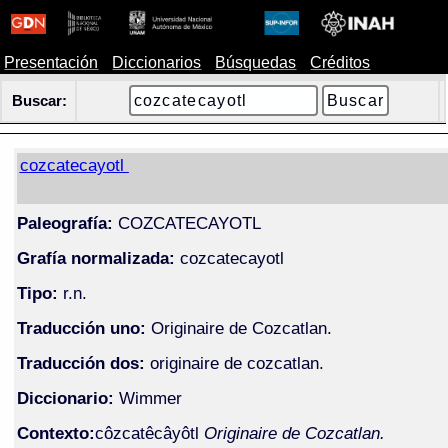
Presentación
Diccionarios
Búsquedas
Créditos
Buscar:
cozcatecayotl
Paleografía:
COZCATECAYOTL
Grafía normalizada:
cozcatecayotl
Tipo:
r.n.
Traducción uno:
Originaire de Cozcatlan.
Traducción dos:
originaire de cozcatlan.
Diccionario:
Wimmer
Contexto:
côzcatêcâyôtl
Originaire de Cozcatlan.