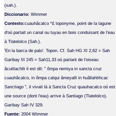
(sah.).
Diccionario:
Wimmer
Contexto:
cuauhâcalco *£ toponyme, point de la lagune
d'où partait un canal ou tuyau en bois conduisant de l'eau
à Tlatelolco (Sah.).
'En la barca de palo'. Topon. Cf. Sah HG XI 2,62 = Sah
Garibay III 245 = Sah11,33 où parlant de l'oiseau
âcuitlachtli il est dit: " ômpa nemiya in sancta cruz
cuauhâcalco, in ômpa catqui âmeyalli in huâllahtihcac
Sanctiago ", il vivait là à Sancta Cruz quauhacalco où est
une source (dont l'eau) arrive à Santiago (Tlatelolco).
Garibay Sah IV 329.
Fuente:
2004 Wimmer