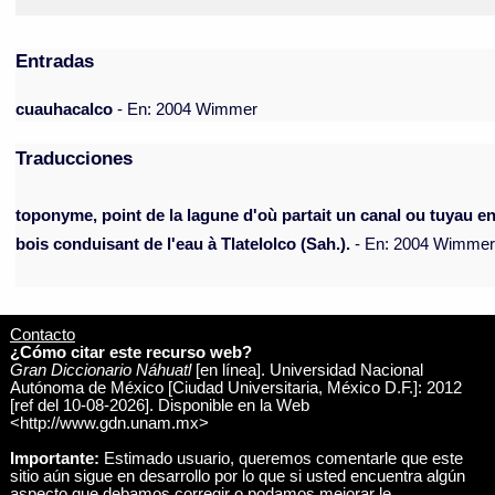
Entradas
cuauhacalco
- En: 2004 Wimmer
Traducciones
toponyme, point de la lagune d'où partait un canal ou tuyau e
bois conduisant de l'eau à Tlatelolco (Sah.).
- En: 2004 Wimme
Contacto
¿Cómo citar este recurso web?
Gran Diccionario Náhuatl
[en línea]. Universidad Nacional
Autónoma de México [Ciudad Universitaria, México D.F.]: 2012
[ref del 10-08-2026]. Disponible en la Web
<http://www.gdn.unam.mx>
Importante:
Estimado usuario, queremos comentarle que este
sitio aún sigue en desarrollo por lo que si usted encuentra algún
aspecto que debamos corregir o podamos mejorar le