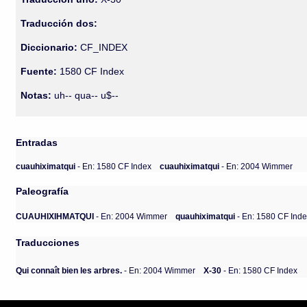
Traducción dos:
Diccionario:
CF_INDEX
Fuente:
1580 CF Index
Notas:
uh-- qua-- u$--
Entradas
cuauhiximatqui
- En: 1580 CF Index
cuauhiximatqui
- En: 2004 Wimmer
Paleografía
CUAUHIXIHMATQUI
- En: 2004 Wimmer
quauhiximatqui
- En: 1580 CF Ind
Traducciones
Qui connaît bien les arbres.
- En: 2004 Wimmer
X-30
- En: 1580 CF Index