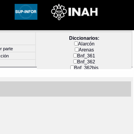
Diccionarios:
Alarcón
r parte
Arenas
Bnf_361
cción
Bnf_362
Bnf_362bis
Carochi
CF_INDEX
Clavijero
Cortés y Zedeño
Docs_México
Durán
Guerra
Mecayapan
Molina_1
Molina_2
Olmos_G