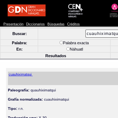
Presentación
Diccionarios
Búsquedas
Créditos
Buscar:
Palabra:
Palabra exacta
En:
Náhuatl
Resultados
cuauhiximatqui
Paleografía:
quauhiximatqui
Grafía normalizada:
cuauhiximatqui
Tipo:
r.n.
Traducción uno:
X-30