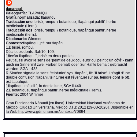
tlapanqui
Paleografía:
TLAPANQUI
Grafía normalizada:
tlapanqui
Traducción uno:
brisé, rompu. / botanique, 'tlapânqui pahtli', herbe
médicinale (Hern.).
Traducción dos:
brisé, rompu. / botanique, 'tlapânqui pahtli', herbe
médicinale (hern.).
Diccionario:
Wimmer
Contexto:
tlapânqui, pft. sur tlapâni.
1.£ brisé, rompu.
Décrit des dents. Sah10, 109.
" ôccân tlapânqui ", brisé en deux parties
Peut aussi avoir le sens de 'peint de deux couleurs' ou 'peint d'un côté' - kann
auch im Sinne 'mit zwei Farben bemalt' oder 'zur Hälfte bemalt' gebraucht
werden. SGA II 433.
R.Siméon signale le sens: 'teinturier' syn. 'tlapâni', litt. 'il brise'. Il s'agit d'une
double confusion: tlapani, teinturier est l'éventuel sur pa, teindre dont le pft.
est tlapahqui.
" tlapânqui mêtztli ", la demie lune, SGA II 440.
2.£ botanique, 'tlapânqui pahtli', herbe médicinale (Hern.).
Fuente:
2004 Wimmer
Gran Diccionario Náhuatl [en línea]. Universidad Nacional Autónoma de
México [Ciudad Universitaria, México D.F.]: 2012 [29-08-2020]. Disponible en
la Web http://www.gdn.unam.mx/contexto/70894