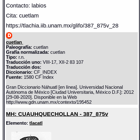
Contacto: labios
Cita: cuetlam
https://tlachia.iib.unam.mx/glifo/387_875v_28
cuetlan
Paleografía:
cuetlan
Grafía normalizada:
cuetlan
Tipo:
r.n.
Traducción uno:
VIII-17, XII-2 83 107
Traducción dos:
Diccionario:
CF_INDEX
Fuente:
1580 CF Index
Gran Diccionario Náhuatl [en línea]. Universidad Nacional
Autónoma de México [Ciudad Universitaria, México D.F.]: 2012
[29-08-2020]. Disponible en la Web
http://www.gdn.unam.mx/contexto/195452
MH: CUAUHQUECHOLLAN - 387_875v
Elemento:
tlacatl