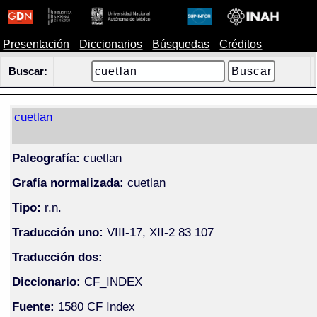
Presentación
Diccionarios
Búsquedas
Créditos
Buscar:
cuetlan
Paleografía:
cuetlan
Grafía normalizada:
cuetlan
Tipo:
r.n.
Traducción uno:
VIII-17, XII-2 83 107
Traducción dos:
Diccionario:
CF_INDEX
Fuente:
1580 CF Index