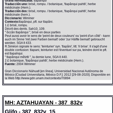
Grafía normalizada:
tlapanqui
Traducción uno:
brisé, rompu. / botanique, 'tlapânqui pahtli', herbe
médicinale (Hern.).
Traducción dos:
brisé, rompu. / botanique, 'tlapânqui pahtli', herbe
médicinale (hern.).
Diccionario:
Wimmer
Contexto:
tlapânqui, pft. sur tlapâni.
1.£ brisé, rompu.
Décrit des dents. Sah10, 109.
" ôccân tlapânqui ", brisé en deux parties
Peut aussi avoir le sens de 'peint de deux couleurs' ou 'peint d'un côté' - kann
auch im Sinne 'mit zwei Farben bemalt' oder 'zur Hälfte bemalt' gebraucht
werden. SGA II 433.
R.Siméon signale le sens: 'teinturier' syn. 'tlapâni', litt. 'il brise'. Il s'agit d'une
double confusion: tlapani, teinturier est l'éventuel sur pa, teindre dont le pft.
est tlapahqui.
" tlapânqui mêtztli ", la demie lune, SGA II 440.
2.£ botanique, 'tlapânqui pahtli', herbe médicinale (Hern.).
Fuente:
2004 Wimmer
Gran Diccionario Náhuatl [en línea]. Universidad Nacional Autónoma de
México [Ciudad Universitaria, México D.F.]: 2012 [29-08-2020]. Disponible en
la Web http://www.gdn.unam.mx/contexto/70894
MH: AZTAHUAYAN - 387_832v
Glifo - 387_832v_15