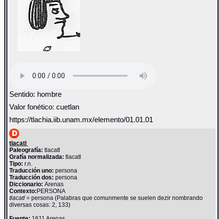
Sentido: hombre
Valor fonético: cuetlan
https://tlachia.iib.unam.mx/elemento/01.01.01
tlacatl
Paleografía:
tlacatl
Grafía normalizada:
tlacatl
Tipo:
r.n.
Traducción uno:
persona
Traducción dos:
persona
Diccionario:
Arenas
Contexto:
PERSONA
tlacatl
= persona (Palabras que comunmente se suelen dezir nombrando
diversas cosas: 2, 133)
Fuente:
1611 Arenas