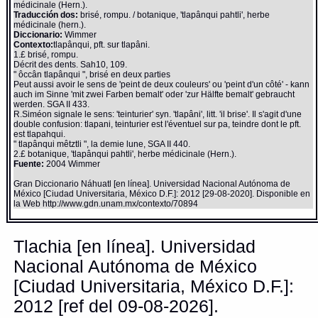
médicinale (Hern.).
Traducción dos:
brisé, rompu. / botanique, 'tlapânqui pahtli', herbe
médicinale (hern.).
Diccionario:
Wimmer
Contexto:
tlapânqui, pft. sur tlapâni.
1.£ brisé, rompu.
Décrit des dents. Sah10, 109.
" ôccân tlapânqui ", brisé en deux parties
Peut aussi avoir le sens de 'peint de deux couleurs' ou 'peint d'un côté' - kann
auch im Sinne 'mit zwei Farben bemalt' oder 'zur Hälfte bemalt' gebraucht
werden. SGA II 433.
R.Siméon signale le sens: 'teinturier' syn. 'tlapâni', litt. 'il brise'. Il s'agit d'une
double confusion: tlapani, teinturier est l'éventuel sur pa, teindre dont le pft.
est tlapahqui.
" tlapânqui mêtztli ", la demie lune, SGA II 440.
2.£ botanique, 'tlapânqui pahtli', herbe médicinale (Hern.).
Fuente:
2004 Wimmer
Gran Diccionario Náhuatl [en línea]. Universidad Nacional Autónoma de
México [Ciudad Universitaria, México D.F.]: 2012 [29-08-2020]. Disponible en
la Web http://www.gdn.unam.mx/contexto/70894
Tlachia [en línea]. Universidad
Nacional Autónoma de México
[Ciudad Universitaria, México D.F.]:
2012 [ref del 09-08-2026].