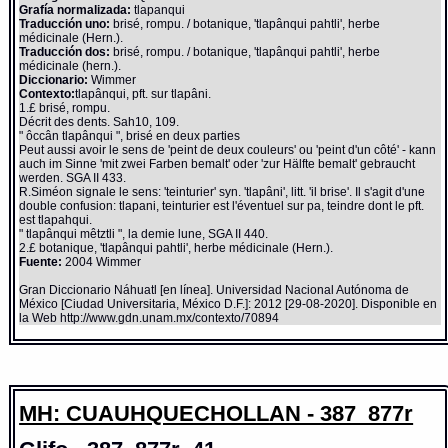
Grafía normalizada:
tlapanqui
Traducción uno:
brisé, rompu. / botanique, 'tlapânqui pahtli', herbe
médicinale (Hern.).
Traducción dos:
brisé, rompu. / botanique, 'tlapânqui pahtli', herbe
médicinale (hern.).
Diccionario:
Wimmer
Contexto:
tlapânqui, pft. sur tlapâni.
1.£ brisé, rompu.
Décrit des dents. Sah10, 109.
" ôccân tlapânqui ", brisé en deux parties
Peut aussi avoir le sens de 'peint de deux couleurs' ou 'peint d'un côté' - kann
auch im Sinne 'mit zwei Farben bemalt' oder 'zur Hälfte bemalt' gebraucht
werden. SGA II 433.
R.Siméon signale le sens: 'teinturier' syn. 'tlapâni', litt. 'il brise'. Il s'agit d'une
double confusion: tlapani, teinturier est l'éventuel sur pa, teindre dont le pft.
est tlapahqui.
" tlapânqui mêtztli ", la demie lune, SGA II 440.
2.£ botanique, 'tlapânqui pahtli', herbe médicinale (Hern.).
Fuente:
2004 Wimmer
Gran Diccionario Náhuatl [en línea]. Universidad Nacional Autónoma de
México [Ciudad Universitaria, México D.F.]: 2012 [29-08-2020]. Disponible en
la Web http://www.gdn.unam.mx/contexto/70894
MH: CUAUHQUECHOLLAN - 387_877r