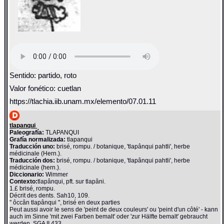
Sentido: partido, roto
Valor fonético: cuetlan
https://tlachia.iib.unam.mx/elemento/07.01.11
tlapanqui
Paleografía:
TLAPANQUI
Grafía normalizada:
tlapanqui
Traducción uno:
brisé, rompu. / botanique, 'tlapânqui pahtli', herbe
médicinale (Hern.).
Traducción dos:
brisé, rompu. / botanique, 'tlapânqui pahtli', herbe
médicinale (hern.).
Diccionario:
Wimmer
Contexto:
tlapânqui, pft. sur tlapâni.
1.£ brisé, rompu.
Décrit des dents. Sah10, 109.
" ôccân tlapânqui ", brisé en deux parties
Peut aussi avoir le sens de 'peint de deux couleurs' ou 'peint d'un côté' - kann
auch im Sinne 'mit zwei Farben bemalt' oder 'zur Hälfte bemalt' gebraucht
werden. SGA II 433.