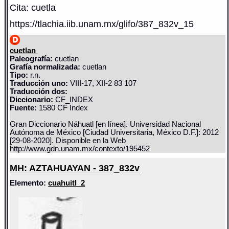
Cita: cuetla
https://tlachia.iib.unam.mx/glifo/387_832v_15
cuetlan
Paleografía:
cuetlan
Grafía normalizada:
cuetlan
Tipo:
r.n.
Traducción uno:
VIII-17, XII-2 83 107
Traducción dos:
Diccionario:
CF_INDEX
Fuente:
1580 CF Index
Gran Diccionario Náhuatl [en línea]. Universidad Nacional
Autónoma de México [Ciudad Universitaria, México D.F.]: 2012
[29-08-2020]. Disponible en la Web
http://www.gdn.unam.mx/contexto/195452
MH: AZTAHUAYAN - 387_832v
Elemento:
cuahuitl_2