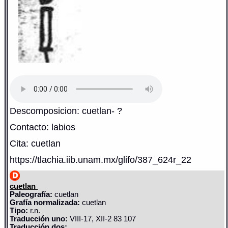
Descomposicion: cuetlan- ?
Contacto: labios
Cita: cuetlan
https://tlachia.iib.unam.mx/glifo/387_624r_22
cuetlan
Paleografía:
cuetlan
Grafía normalizada:
cuetlan
Tipo:
r.n.
Traducción uno:
VIII-17, XII-2 83 107
Traducción dos: