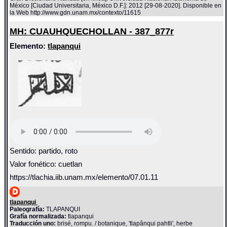
México [Ciudad Universitaria, México D.F.]: 2012 [29-08-2020]. Disponible en
la Web http://www.gdn.unam.mx/contexto/11615
MH: CUAUHQUECHOLLAN - 387_877r
Elemento:
tlapanqui
Sentido: partido, roto
Valor fonético: cuetlan
https://tlachia.iib.unam.mx/elemento/07.01.11
tlapanqui
Paleografía:
TLAPANQUI
Grafía normalizada:
tlapanqui
Traducción uno:
brisé, rompu. / botanique, 'tlapânqui pahtli', herbe