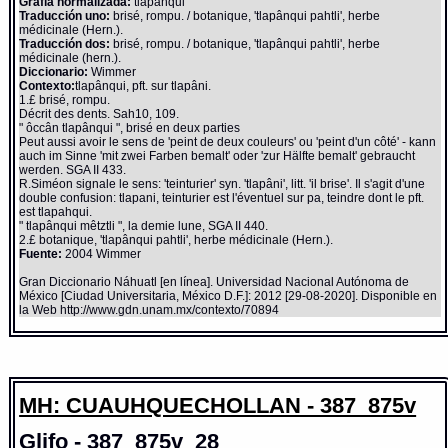
Grafía normalizada:
tlapanqui
Traducción uno:
brisé, rompu. / botanique, 'tlapânqui pahtli', herbe
médicinale (Hern.).
Traducción dos:
brisé, rompu. / botanique, 'tlapânqui pahtli', herbe
médicinale (hern.).
Diccionario:
Wimmer
Contexto:
tlapânqui, pft. sur tlapâni.
1.£ brisé, rompu.
Décrit des dents. Sah10, 109.
" ôccân tlapânqui ", brisé en deux parties
Peut aussi avoir le sens de 'peint de deux couleurs' ou 'peint d'un côté' - kann
auch im Sinne 'mit zwei Farben bemalt' oder 'zur Hälfte bemalt' gebraucht
werden. SGA II 433.
R.Siméon signale le sens: 'teinturier' syn. 'tlapâni', litt. 'il brise'. Il s'agit d'une
double confusion: tlapani, teinturier est l'éventuel sur pa, teindre dont le pft.
est tlapahqui.
" tlapânqui mêtztli ", la demie lune, SGA II 440.
2.£ botanique, 'tlapânqui pahtli', herbe médicinale (Hern.).
Fuente:
2004 Wimmer
Gran Diccionario Náhuatl [en línea]. Universidad Nacional Autónoma de
México [Ciudad Universitaria, México D.F.]: 2012 [29-08-2020]. Disponible en
la Web http://www.gdn.unam.mx/contexto/70894
MH: CUAUHQUECHOLLAN - 387_875v
Glifo - 387_875v_28