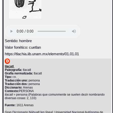
Sentido: hombre
Valor fonético: cuetlan
https://tlachia.iib.unam.mx/elemento/01.01.01
tlacatl
Paleografía:
tlacatl
Grafía normalizada:
tlacatl
Tipo:
r.n.
Traducción uno:
persona
Traducción dos:
persona
Diccionario:
Arenas
Contexto:
PERSONA
tlacatl
= persona (Palabras que comunmente se suelen dezir nombrando
diversas cosas: 2, 133)
Fuente:
1611 Arenas
Gran Diccionario Náhuatl [en línea]. Universidad Nacional Autónoma de