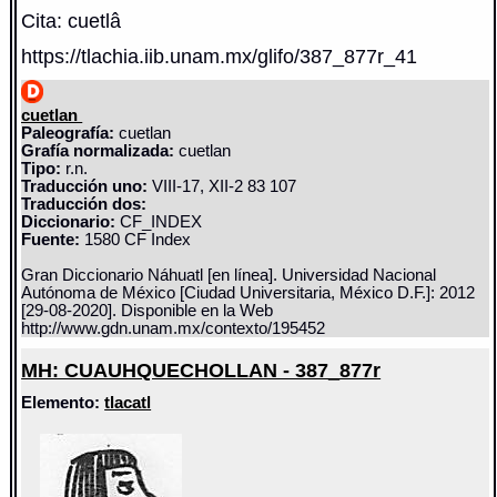
Cita: cuetlâ
https://tlachia.iib.unam.mx/glifo/387_877r_41
cuetlan
Paleografía:
cuetlan
Grafía normalizada:
cuetlan
Tipo:
r.n.
Traducción uno:
VIII-17, XII-2 83 107
Traducción dos:
Diccionario:
CF_INDEX
Fuente:
1580 CF Index
Gran Diccionario Náhuatl [en línea]. Universidad Nacional
Autónoma de México [Ciudad Universitaria, México D.F.]: 2012
[29-08-2020]. Disponible en la Web
http://www.gdn.unam.mx/contexto/195452
MH: CUAUHQUECHOLLAN - 387_877r
Elemento:
tlacatl