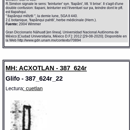
R.Siméon signale le sens: 'teinturier' syn. 'tlapâni', litt. 'il brise'. Il s'agit d'une
double confusion: tlapani, teinturier est l'éventuel sur pa, teindre dont le pft.
est tlapahqui.
" tlapânqui mêtztli ", la demie lune, SGA II 440.
2.£ botanique, 'tlapânqui pahtli', herbe médicinale (Hern.).
Fuente:
2004 Wimmer
Gran Diccionario Náhuatl [en línea]. Universidad Nacional Autónoma de
México [Ciudad Universitaria, México D.F.]: 2012 [29-08-2020]. Disponible en
la Web http://www.gdn.unam.mx/contexto/70894
MH: ACXOTLAN - 387_624r
Glifo - 387_624r_22
Lectura
: cuetlan