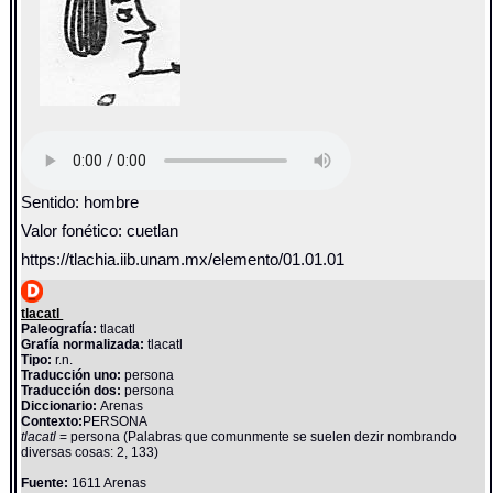
Sentido: hombre
Valor fonético: cuetlan
https://tlachia.iib.unam.mx/elemento/01.01.01
tlacatl
Paleografía:
tlacatl
Grafía normalizada:
tlacatl
Tipo:
r.n.
Traducción uno:
persona
Traducción dos:
persona
Diccionario:
Arenas
Contexto:
PERSONA
tlacatl
= persona (Palabras que comunmente se suelen dezir nombrando
diversas cosas: 2, 133)
Fuente:
1611 Arenas