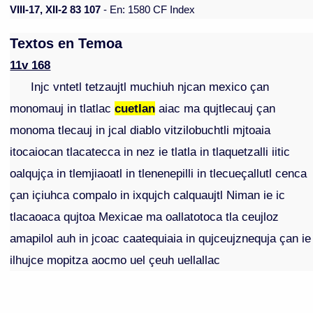
VIII-17, XII-2 83 107
- En: 1580 CF Index
Textos en Temoa
11v 168
Injc vntetl tetzaujtl muchiuh njcan mexico çan
monomauj in tlatlac
cuetlan
aiac ma qujtlecauj çan
monoma tlecauj in jcal diablo vitzilobuchtli mjtoaia
itocaiocan tlacatecca in nez ie tlatla in tlaquetzalli iitic
oalqujça in tlemjiaoatl in tlenenepilli in tlecueçallutl cenca
çan içiuhca compalo in ixqujch calquaujtl Niman ie ic
tlacaoaca qujtoa Mexicae ma oallatotoca tla ceujloz
amapilol auh in jcoac caatequiaia in qujceujznequja çan ie
ilhujce mopitza aocmo uel çeuh uellallac