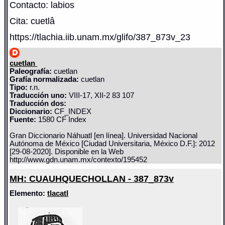
Contacto: labios
Cita: cuetlâ
https://tlachia.iib.unam.mx/glifo/387_873v_23
cuetlan
Paleografía:
cuetlan
Grafía normalizada:
cuetlan
Tipo:
r.n.
Traducción uno:
VIII-17, XII-2 83 107
Traducción dos:
Diccionario:
CF_INDEX
Fuente:
1580 CF Index
Gran Diccionario Náhuatl [en línea]. Universidad Nacional
Autónoma de México [Ciudad Universitaria, México D.F.]: 2012
[29-08-2020]. Disponible en la Web
http://www.gdn.unam.mx/contexto/195452
MH: CUAUHQUECHOLLAN - 387_873v
Elemento:
tlacatl