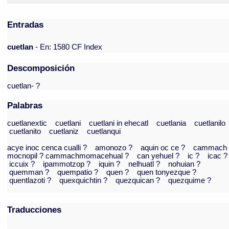
Entradas
cuetlan
- En: 1580 CF Index
Descomposición
cuetlan- ?
Palabras
cuetlanextic
cuetlani
cuetlani in ehecatl
cuetlania
cuetlanilo
cuetlanito
cuetlaniz
cuetlanqui
acye inoc cenca cualli ?
amonozo ?
aquin oc ce ?
cammach
mocnopil ? cammachmomacehual ?
can yehuel ?
ic ?
icac ?
iccuix ?
ipammotzop ?
iquin ?
nelhuatl ?
nohuian ?
quemman ?
quempatio ?
quen ?
quen tonyezque ?
quentlazoti ?
quexquichtin ?
quezquican ?
quezquime ?
Traducciones