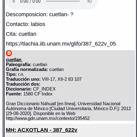
Descomposicion: cuetlan- ?
Contacto: labios
Cita: cuetlan
https://tlachia.iib.unam.mx/glifo/387_622v_05
cuetlan
Paleografía:
cuetlan
Grafía normalizada:
cuetlan
Tipo:
r.n.
Traducción uno:
VIII-17, XII-2 83 107
Traducción dos:
Diccionario:
CF_INDEX
Fuente:
1580 CF Index
Gran Diccionario Náhuatl [en línea]. Universidad Nacional
Autónoma de México [Ciudad Universitaria, México D.F.]: 2012
[29-08-2020]. Disponible en la Web
http://www.gdn.unam.mx/contexto/195452
MH: ACXOTLAN - 387_622v