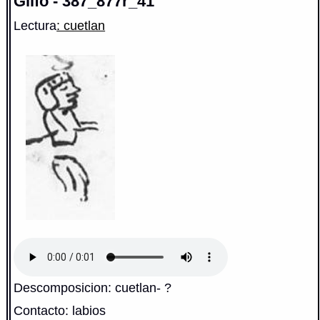
Glifo - 387_877r_41
Lectura
: cuetlan
Descomposicion: cuetlan- ?
Contacto: labios