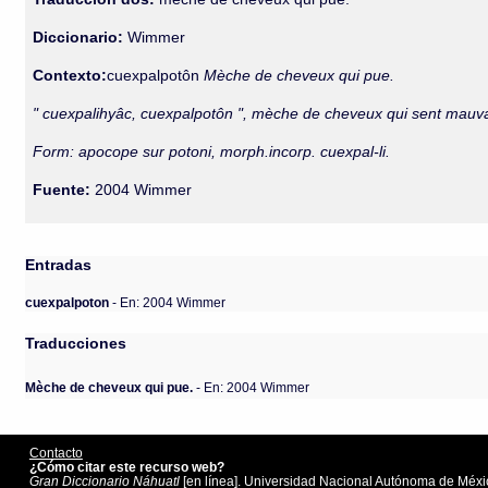
Diccionario:
Wimmer
Contexto:
cuexpalpotôn
Mèche de cheveux qui pue.
" cuexpalihyâc, cuexpalpotôn ", mèche de cheveux qui sent mauv
Form: apocope sur potoni, morph.incorp. cuexpal-li.
Fuente:
2004 Wimmer
Entradas
cuexpalpoton
- En: 2004 Wimmer
Traducciones
Mèche de cheveux qui pue.
- En: 2004 Wimmer
Contacto
¿Cómo citar este recurso web?
Gran Diccionario Náhuatl
[en línea]. Universidad Nacional Autónoma de Méxic