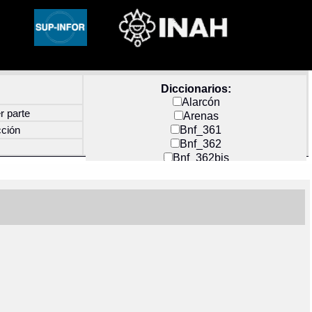
Diccionarios:
Alarcón
r parte
Arenas
Bnf_361
cción
Bnf_362
Bnf_362bis
Carochi
CF_INDEX
Clavijero
Cortés y Zedeño
Docs_México
Durán
Guerra
Mecayapan
Molina_1
Molina_2
Olmos_G