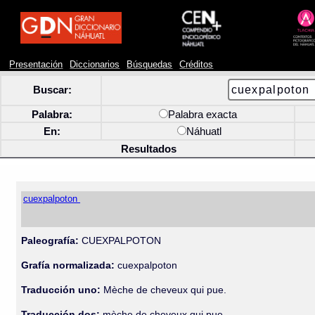
Presentación
Diccionarios
Búsquedas
Créditos
Buscar:
Palabra:
Palabra exacta
En:
Náhuatl
Resultados
cuexpalpoton
Paleografía:
CUEXPALPOTON
Grafía normalizada:
cuexpalpoton
Traducción uno:
Mèche de cheveux qui pue.
Traducción dos:
mèche de cheveux qui pue.