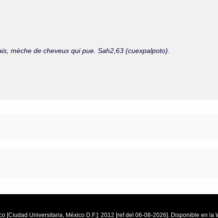
ais, mèche de cheveux qui pue. Sah2,63 (cuexpalpoto).
o [Ciudad Universitaria, México D.F.]: 2012 [ref del 06-08-2026]. Disponible en 