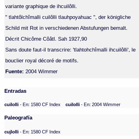
variante graphique de ihcuilôlli.
" tlahtôlchîmalli cuilôlli tlauhpoyahuac ", der königliche
Schild mit Rot in verschiedenen Abstufungen bemalt.
Décrit Chicôme Côâtl. Sah 1927,90
Sans doute faut-il transcrire: 'tlahtohchîmalli ihcuilôlli', le
bouclier royal décoré de motifs.
Fuente:
2004 Wimmer
Entradas
cuilolli
- En: 1580 CF Index
cuilolli
- En: 2004 Wimmer
Paleografía
cujlolli
- En: 1580 CF Index