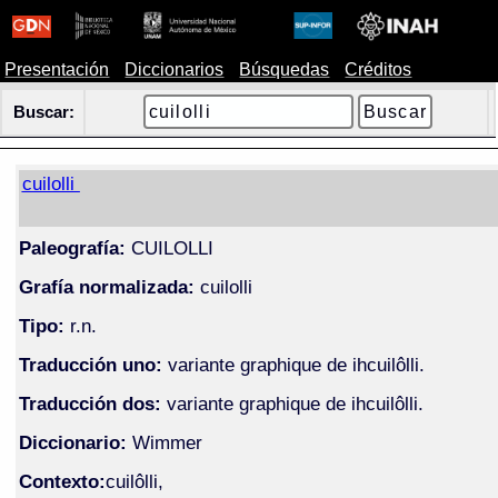
Presentación
Diccionarios
Búsquedas
Créditos
Buscar:
cuilolli
Paleografía:
CUILOLLI
Grafía normalizada:
cuilolli
Tipo:
r.n.
Traducción uno:
variante graphique de ihcuilôlli.
Traducción dos:
variante graphique de ihcuilôlli.
Diccionario:
Wimmer
Contexto:
cuilôlli,