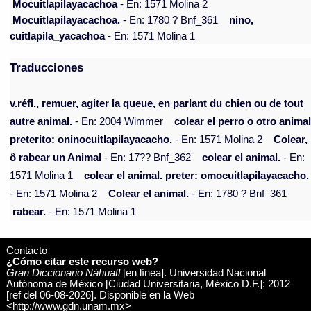
Mocuitlapilayacachoa
- En: 1571 Molina 2
Mocuitlapilayacachoa.
- En: 1780 ? Bnf_361
nino,
cuitlapila_yacachoa
- En: 1571 Molina 1
Traducciones
v.réfl., remuer, agiter la queue, en parlant du chien ou de tout
autre animal.
- En: 2004 Wimmer
colear el perro o otro animal
preterito: oninocuitlapilayacacho.
- En: 1571 Molina 2
Colear,
ô rabear un Animal
- En: 17?? Bnf_362
colear el animal.
- En:
1571 Molina 1
colear el animal. preter: omocuitlapilayacacho.
- En: 1571 Molina 2
Colear el animal.
- En: 1780 ? Bnf_361
rabear.
- En: 1571 Molina 1
Contacto
¿Cómo citar este recurso web?
Gran Diccionario Náhuatl
[en línea]. Universidad Nacional
Autónoma de México [Ciudad Universitaria, México D.F.]: 2012
[ref del 06-08-2026]. Disponible en la Web
<http://www.gdn.unam.mx>