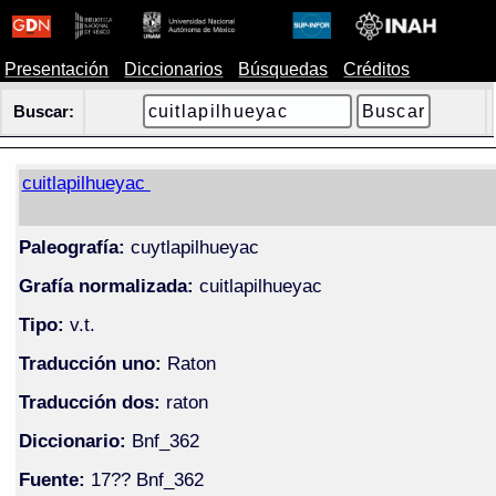
Presentación
Diccionarios
Búsquedas
Créditos
Buscar:
cuitlapilhueyac
Paleografía:
cuytlapilhueyac
Grafía normalizada:
cuitlapilhueyac
Tipo:
v.t.
Traducción uno:
Raton
Traducción dos:
raton
Diccionario:
Bnf_362
Fuente:
17?? Bnf_362