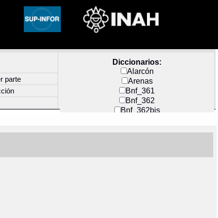
Diccionarios:
Alarcón
r parte
Arenas
Bnf_361
cción
Bnf_362
Bnf_362bis
Carochi
CF_INDEX
Clavijero
Cortés y Zedeño
Docs_México
Durán
Guerra
Mecayapan
Molina_1
Molina_2
Olmos_G