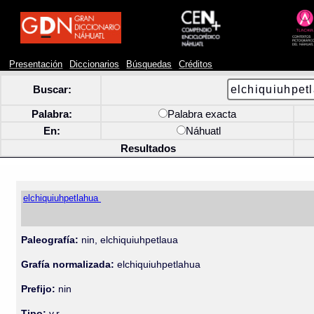
Presentación
Diccionarios
Búsquedas
Créditos
Buscar:
Palabra:
Palabra exacta
En:
Náhuatl
Resultados
elchiquiuhpetlahua
Paleografía:
nin, elchiquiuhpetlaua
Grafía normalizada:
elchiquiuhpetlahua
Prefijo:
nin
Tipo:
v.r.