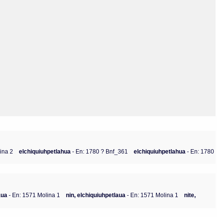
Olmos_V
Paredes
Rincón
Sahagún Escolio
Tezozomoc
Tzinacapan
Wimmer
ina 2
elchiquiuhpetlahua
- En: 1780 ? Bnf_361
elchiquiuhpetlahua
- En: 1780
aua
- En: 1571 Molina 1
nin, elchiquiuhpetlaua
- En: 1571 Molina 1
nite,