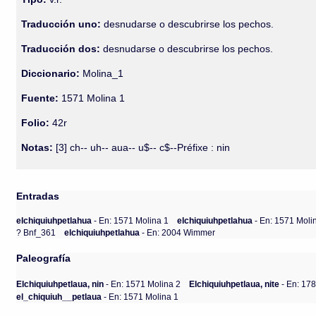
Traducción uno:
desnudarse o descubrirse los pechos.
Traducción dos:
desnudarse o descubrirse los pechos.
Diccionario:
Molina_1
Fuente:
1571 Molina 1
Folio:
42r
Notas:
[3] ch-- uh-- aua-- u$-- c$--Préfixe : nin
Entradas
elchiquiuhpetlahua
- En: 1571 Molina 1
elchiquiuhpetlahua
- En: 1571 Moli
? Bnf_361
elchiquiuhpetlahua
- En: 2004 Wimmer
Paleografía
Elchiquiuhpetlaua, nin
- En: 1571 Molina 2
Elchiquiuhpetlaua, nite
- En: 17
el_chiquiuh__petlaua
- En: 1571 Molina 1