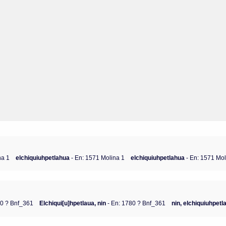
na 1
elchiquiuhpetlahua
- En: 1571 Molina 1
elchiquiuhpetlahua
- En: 1571 Mol
80 ? Bnf_361
Elchiqui[u]hpetlaua, nin
- En: 1780 ? Bnf_361
nin, elchiquiuhpetl