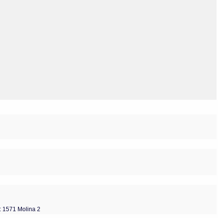
Olmos_V
Paredes
Rincón
Sahagún Escolio
Tezozomoc
Tzinacapan
Wimmer
: 1571 Molina 2