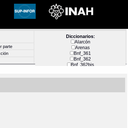
Diccionarios:
Alarcón
r parte
Arenas
Bnf_361
cción
Bnf_362
Bnf_362bis
Carochi
CF_INDEX
Clavijero
Cortés y Zedeño
Docs_México
Durán
Guerra
Mecayapan
Molina_1
Molina_2
Olmos_G