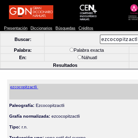
Presentación
Diccionarios
Búsquedas
Créditos
Buscar:
Palabra:
Palabra exacta
En:
Náhuatl
Resultados
ezcocopitzactli
Paleografía:
Ezcocopitzactli
Grafía normalizada:
ezcocopitzactli
Tipo:
r.n.
Traducción uno:
vena sotil del cuerpo.