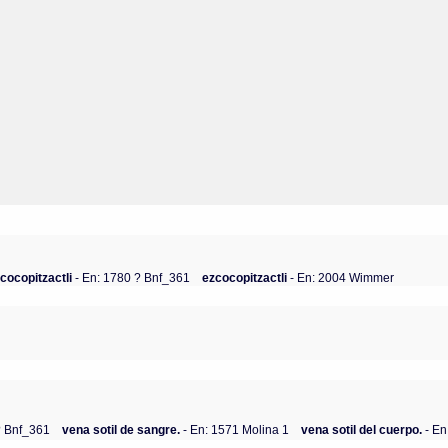
cocopitzactli
- En: 1780 ? Bnf_361
ezcocopitzactli
- En: 2004 Wimmer
? Bnf_361
vena sotil de sangre.
- En: 1571 Molina 1
vena sotil del cuerpo.
- En