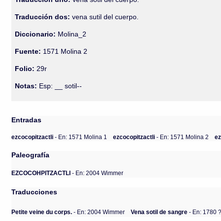
Traducción dos:
vena sutil del cuerpo.
Diccionario:
Molina_2
Fuente:
1571 Molina 2
Folio:
29r
Notas:
Esp: __ sotil--
Entradas
ezcocopitzactli
- En: 1571 Molina 1
ezcocopitzactli
- En: 1571 Molina 2
ez
Paleografía
EZCOCOHPITZACTLI
- En: 2004 Wimmer
Traducciones
Petite veine du corps.
- En: 2004 Wimmer
Vena sotil de sangre
- En: 1780 