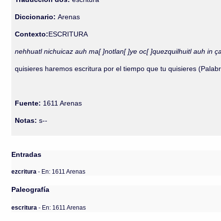
Diccionario:
Arenas
Contexto:
ESCRITURA
nehhuatl nichuicaz auh ma[ ]notlan[ ]ye oc[ ]quezquilhuitl auh in ç
quisieres haremos escritura por el tiempo que tu quisieres (Pala
Fuente:
1611 Arenas
Notas:
s--
Entradas
ezcritura
- En: 1611 Arenas
Paleografía
escritura
- En: 1611 Arenas