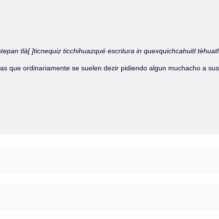
atepan tlà[ ]ticnequiz ticchihuazqué escritura in quexquichcahuitl tèhuat
bras que ordinariamente se suelen dezir pidiendo algun muchacho a sus 