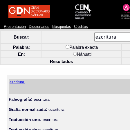
Presentación
Diccionarios
Búsquedas
Créditos
Buscar:
Palabra:
Palabra exacta
En:
Náhuatl
Resultados
ezcritura
Paleografía:
escritura
Grafía normalizada:
ezcritura
Traducción uno:
escritura
Traducción dos:
escritura