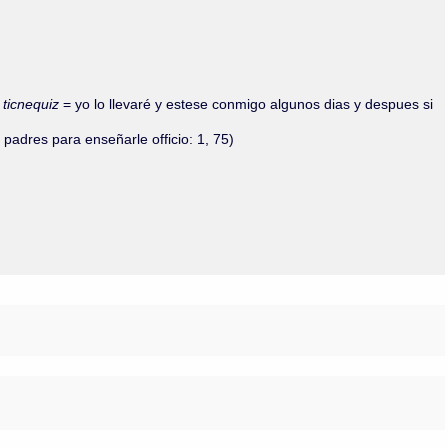
Olmos_V
Paredes
Rincón
Sahagún Escolio
Tezozomoc
l ticnequiz
= yo lo llevaré y estese conmigo algunos dias y despues si
Tzinacapan
Wimmer
padres para enseñarle officio: 1, 75)