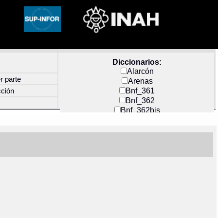
Diccionarios:
Alarcón
r parte
Arenas
Bnf_361
cción
Bnf_362
Bnf_362bis
Carochi
CF_INDEX
Clavijero
Cortés y Zedeño
Docs_México
Durán
Guerra
Mecayapan
Molina_1
Molina_2
Olmos_G