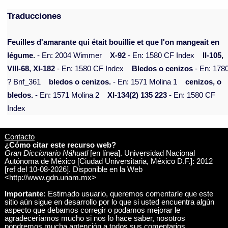
Traducciones
Feuilles d'amarante qui était bouillie et que l'on mangeait en
légume.
- En: 2004 Wimmer
X-92
- En: 1580 CF Index
II-105,
VIII-68, XI-182
- En: 1580 CF Index
Bledos o cenizos
- En: 178
? Bnf_361
bledos o cenizos.
- En: 1571 Molina 1
cenizos, o
bledos.
- En: 1571 Molina 2
XI-134(2) 135 223
- En: 1580 CF
Index
Contacto
¿Cómo citar este recurso web?
Gran Diccionario Náhuatl
[en línea]. Universidad Nacional
Autónoma de México [Ciudad Universitaria, México D.F.]: 2012
[ref del 10-08-2026]. Disponible en la Web
<http://www.gdn.unam.mx>
Importante:
Estimado usuario, queremos comentarle que este
sitio aún sigue en desarrollo por lo que si usted encuentra algún
aspecto que debamos corregir o podamos mejorar le
agradeceríamos mucho si nos lo hace saber, nosotros
pondremos mucha antención a todos sus comentarios.