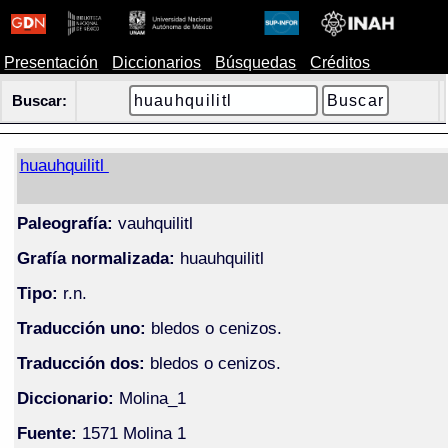
Presentación
Diccionarios
Búsquedas
Créditos
Buscar:
huauhquilitl
Paleografía:
vauhquilitl
Grafía normalizada:
huauhquilitl
Tipo:
r.n.
Traducción uno:
bledos o cenizos.
Traducción dos:
bledos o cenizos.
Diccionario:
Molina_1
Fuente:
1571 Molina 1