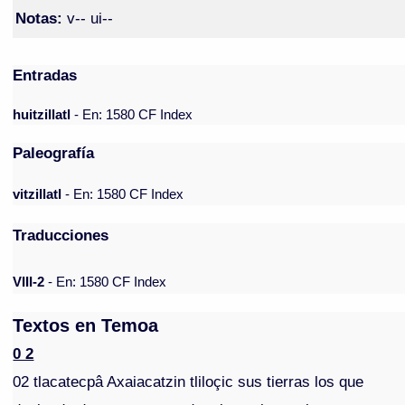
Notas:
v-- ui--
Entradas
huitzillatl
- En: 1580 CF Index
Paleografía
vitzillatl
- En: 1580 CF Index
Traducciones
VIII-2
- En: 1580 CF Index
Textos en Temoa
0 2
­02 tlacatecpâ Axaiacatzin tliloçic sus tierras los que