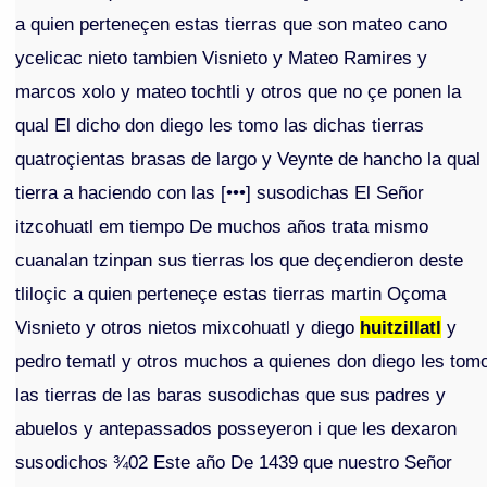
a quien perteneçen estas tierras que son mateo cano
ycelicac nieto tambien Visnieto y Mateo Ramires y
marcos xolo y mateo tochtli y otros que no çe ponen la
qual El dicho don diego les tomo las dichas tierras
quatroçientas brasas de largo y Veynte de hancho la qual
tierra a haciendo con las [•••] susodichas El Señor
itzcohuatl em tiempo De muchos años trata mismo
cuanalan tzinpan sus tierras los que deçendieron deste
tliloçic a quien perteneçe estas tierras martin Oçoma
Visnieto y otros nietos mixcohuatl y diego
huitzillatl
y
pedro tematl y otros muchos a quienes don diego les tom
las tierras de las baras susodichas que sus padres y
abuelos y antepassados posseyeron i que les dexaron
susodichos ¾02 Este año De 1439 que nuestro Señor