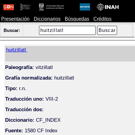
Presentación
Diccionarios
Búsquedas
Créditos
Buscar:
huitzillatl
Paleografía:
vitzillatl
Grafía normalizada:
huitzillatl
Tipo:
r.n.
Traducción uno:
VIII-2
Traducción dos:
Diccionario:
CF_INDEX
Fuente:
1580 CF Index