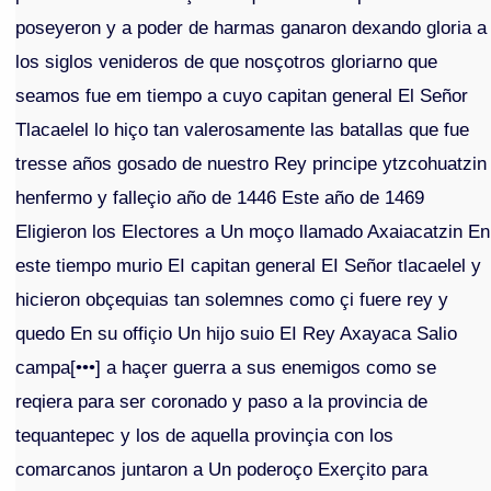
poseyeron y a poder de harmas ganaron dexando gloria a
los siglos venideros de que nosçotros gloriarno que
seamos fue em tiempo a cuyo capitan general El Señor
Tlacaelel lo hiço tan valerosamente las batallas que fue
tresse años gosado de nuestro Rey principe ytzcohuatzin
henfermo y falleçio año de 1446 Este año de 1469
Eligieron los Electores a Un moço llamado Axaiacatzin En
este tiempo murio EI capitan general EI Señor tlacaelel y
hicieron obçequias tan solemnes como çi fuere rey y
quedo En su offiçio Un hijo suio EI Rey Axayaca Salio
campa[•••] a haçer guerra a sus enemigos como se
reqiera para ser coronado y paso a la provincia de
tequantepec y los de aquella provinçia con los
comarcanos juntaron a Un poderoço Exerçito para