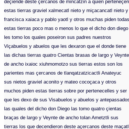
deçiende deste çercanos de mincatzin a quien perteneçe
estas tierras graviel xalmecatl nieto y miçacancatl nieto y
francisca xaiaca y pablo yaotl y otros muchas piden toda
estas tierras poco mas o menos lo que el dicho don diego
les tomo los quales poseiron sus padres nuestros
Viçabuelos y abuelos que les dexaron que el donde tiene
las dichas tierras quatro Cientas brasas de largo y Veynt
de ancho ixaioc xiuhmomotzo sus tierras estos son los
parientes mas çercanos de tlanqatzatzicactli Anateyuc
sus nietos graviel aconito y mateo cocoçaca y otros
muchos piden estas tierras sobre por pertenecelles y ser
que les dexo de sus Visabuelos y abuelos y antepassado
las quales del dicho don Diego las tomo quatro çientas
braças de largo y Veynte de ancho tolan Ametztli sus
tierras los que decendieron deste açercanos deste maçatl