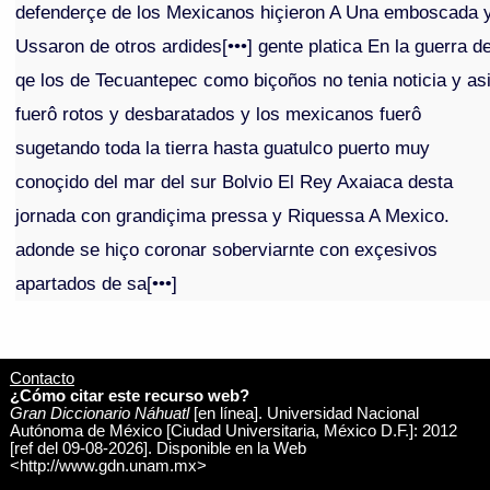
defenderçe de los Mexicanos hiçieron A Una emboscada 
Ussaron de otros ardides[•••] gente platica En la guerra d
qe los de Tecuantepec como biçoños no tenia noticia y as
fuerô rotos y desbaratados y los mexicanos fuerô
sugetando toda la tierra hasta guatulco puerto muy
conoçido del mar del sur Bolvio El Rey Axaiaca desta
jornada con grandiçima pressa y Riquessa A Mexico.
adonde se hiço coronar soberviarnte con exçesivos
apartados de sa[•••]
Contacto
¿Cómo citar este recurso web?
Gran Diccionario Náhuatl
[en línea]. Universidad Nacional
Autónoma de México [Ciudad Universitaria, México D.F.]: 2012
[ref del 09-08-2026]. Disponible en la Web
<http://www.gdn.unam.mx>