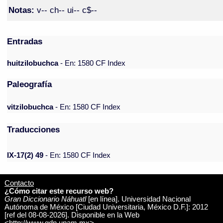
Notas:
v-- ch-- ui-- c$--
Entradas
huitzilobuchca
- En: 1580 CF Index
Paleografía
vitzilobuchca
- En: 1580 CF Index
Traducciones
IX-17(2) 49
- En: 1580 CF Index
Contacto
¿Cómo citar este recurso web?
Gran Diccionario Náhuatl
[en línea]. Universidad Nacional
Autónoma de México [Ciudad Universitaria, México D.F.]: 2012
[ref del 08-08-2026]. Disponible en la Web
<http://www.gdn.unam.mx>