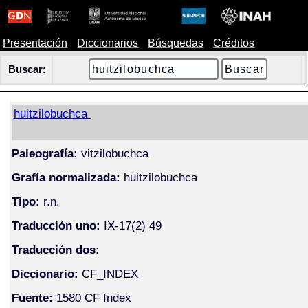
Presentación
Diccionarios
Búsquedas
Créditos
Buscar:
huitzilobuchca
Paleografía:
vitzilobuchca
Grafía normalizada:
huitzilobuchca
Tipo:
r.n.
Traducción uno:
IX-17(2) 49
Traducción dos:
Diccionario:
CF_INDEX
Fuente:
1580 CF Index