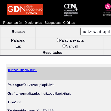
Presentación
Diccionarios
Búsquedas
Créditos
Buscar:
Palabra:
Palabra exacta
En:
Náhuatl
Resultados
huitzocuitlapilxihuitl
Paleografía:
vitzocujtlapilxivitl
Grafía normalizada:
huitzocuitlapilxihuitl
Tipo:
r.n.
Traducción uno:
XI-152 163