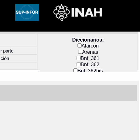
Diccionarios:
Alarcón
r parte
Arenas
Bnf_361
cción
Bnf_362
Bnf_362bis
Carochi
CF_INDEX
Clavijero
Cortés y Zedeño
Docs_México
Durán
Guerra
Mecayapan
Molina_1
Molina_2
Olmos_G