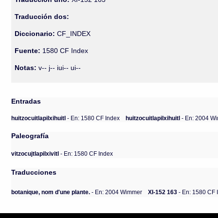
Traducción dos:
Diccionario:
CF_INDEX
Fuente:
1580 CF Index
Notas:
v-- j-- iui-- ui--
Entradas
huitzocuitlapilxihuitl
- En: 1580 CF Index
huitzocuitlapilxihuitl
- En: 2004 W
Paleografía
vitzocujtlapilxivitl
- En: 1580 CF Index
Traducciones
botanique, nom d'une plante.
- En: 2004 Wimmer
XI-152 163
- En: 1580 CF 