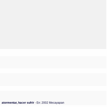
Olmos_V
Paredes
Rincón
Sahagún Escolio
Tezozomoc
Tzinacapan
Wimmer
atormentar, hacer sufrir
- En: 2002 Mecayapan