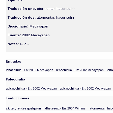
Traducción uno:
atormentar, hacer sufrir
Traducción dos:
atormentar, hacer sufrir
Diccionario:
Mecayapan
Fuente:
2002 Mecayapan
Notas:
î-- ô--
Entradas
icnochihua
- En: 2002 Mecayapan
icnochihua
- En: 2002 Mecayapan
icn
Paleografía
quicnôchîhua
- En: 2002 Mecayapan
quicnôchîhua
- En: 2002 Mecayapan
Traducciones
v.t. tê-., rendre quelqu'un malheureux.
- En: 2004 Wimmer
atormentar, hace