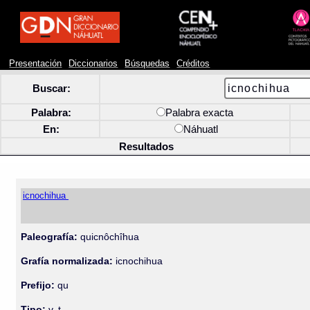
Presentación
Diccionarios
Búsquedas
Créditos
Buscar:
Palabra:
Palabra exacta
En:
Náhuatl
Resultados
icnochihua
Paleografía:
quicnôchîhua
Grafía normalizada:
icnochihua
Prefijo:
qu
Tipo:
v. t.