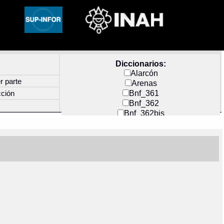
Diccionarios:
Alarcón
r parte
Arenas
Bnf_361
cción
Bnf_362
Bnf_362bis
Carochi
CF_INDEX
Clavijero
Cortés y Zedeño
Docs_México
Durán
Guerra
Mecayapan
Molina_1
Molina_2
Olmos_G