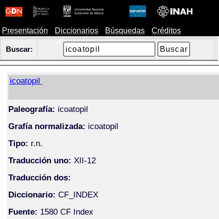
Presentación
Diccionarios
Búsquedas
Créditos
Buscar:
icoatopil
Paleografía:
icoatopil
Grafía normalizada:
icoatopil
Tipo:
r.n.
Traducción uno:
XII-12
Traducción dos:
Diccionario:
CF_INDEX
Fuente:
1580 CF Index