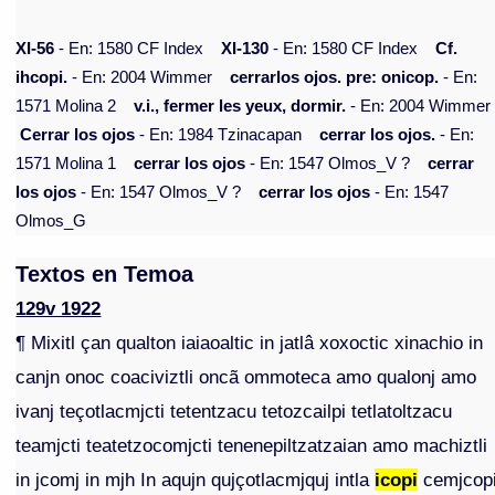
XI-56
- En: 1580 CF Index
XI-130
- En: 1580 CF Index
Cf.
ihcopi.
- En: 2004 Wimmer
cerrarlos ojos. pre: onicop.
- En:
1571 Molina 2
v.i., fermer les yeux, dormir.
- En: 2004 Wimmer
Cerrar los ojos
- En: 1984 Tzinacapan
cerrar los ojos.
- En:
1571 Molina 1
cerrar los ojos
- En: 1547 Olmos_V ?
cerrar
los ojos
- En: 1547 Olmos_V ?
cerrar los ojos
- En: 1547
Olmos_G
Textos en Temoa
129v 1922
¶ Mixitl çan qualton iaiaoaltic in jatlâ xoxoctic xinachio in
canjn onoc coaciviztli oncã ommoteca amo qualonj amo
ivanj teçotlacmjcti tetentzacu tetozcailpi tetlatoltzacu
teamjcti teatetzocomjcti tenenepiltzatzaian amo machiztli
in jcomj in mjh In aqujn qujçotlacmjquj intla
icopi
cemjcop