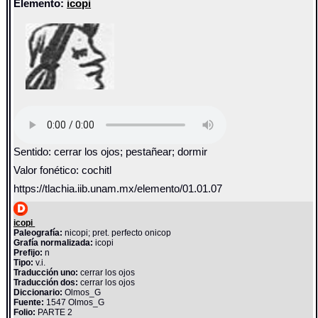
Elemento:
icopi
Sentido: cerrar los ojos; pestañear; dormir
Valor fonético: cochitl
https://tlachia.iib.unam.mx/elemento/01.01.07
icopi
Paleografía:
nicopi; pret. perfecto onicop
Grafía normalizada:
icopi
Prefijo:
n
Tipo:
v.i.
Traducción uno:
cerrar los ojos
Traducción dos:
cerrar los ojos
Diccionario:
Olmos_G
Fuente:
1547 Olmos_G
Folio:
PARTE 2