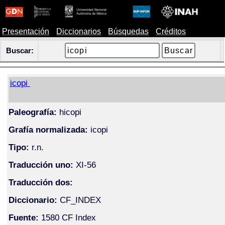
Presentación
Diccionarios
Búsquedas
Créditos
Buscar:
icopi
Paleografía:
hicopi
Grafía normalizada:
icopi
Tipo:
r.n.
Traducción uno:
XI-56
Traducción dos:
Diccionario:
CF_INDEX
Fuente:
1580 CF Index