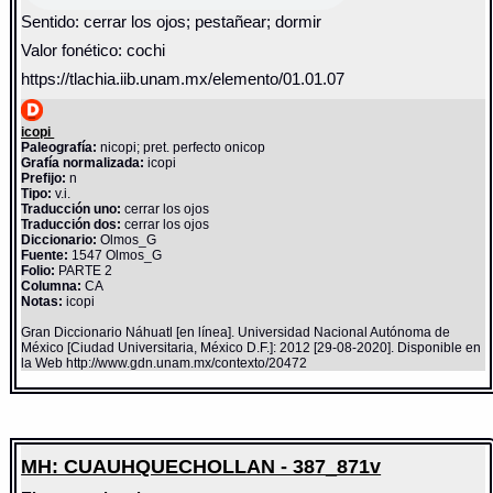
Sentido: cerrar los ojos; pestañear; dormir
Valor fonético: cochi
https://tlachia.iib.unam.mx/elemento/01.01.07
icopi
Paleografía:
nicopi; pret. perfecto onicop
Grafía normalizada:
icopi
Prefijo:
n
Tipo:
v.i.
Traducción uno:
cerrar los ojos
Traducción dos:
cerrar los ojos
Diccionario:
Olmos_G
Fuente:
1547 Olmos_G
Folio:
PARTE 2
Columna:
CA
Notas:
icopi
Gran Diccionario Náhuatl [en línea]. Universidad Nacional Autónoma de
México [Ciudad Universitaria, México D.F.]: 2012 [29-08-2020]. Disponible en
la Web http://www.gdn.unam.mx/contexto/20472
MH: CUAUHQUECHOLLAN - 387_871v