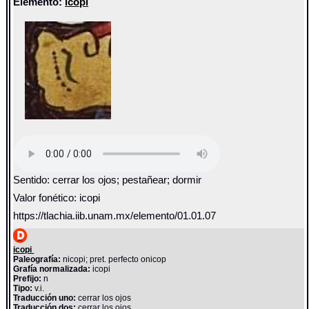
Elemento:
icopi
Sentido: cerrar los ojos; pestañear; dormir
Valor fonético: icopi
https://tlachia.iib.unam.mx/elemento/01.01.07
icopi
Paleografía:
nicopi; pret. perfecto onicop
Grafía normalizada:
icopi
Prefijo:
n
Tipo:
v.i.
Traducción uno:
cerrar los ojos
Traducción dos:
cerrar los ojos