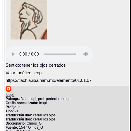
Sentido: tener los ojos cerrados
Valor fonético: icopi
https://tlachia.iib.unam.mx/elemento/01.01.07
icopi
Paleografía:
nicopi; pret. perfecto onicop
Grafía normalizada:
icopi
Prefijo:
n
Tipo:
v.i.
Traducción uno:
cerrar los ojos
Traducción dos:
cerrar los ojos
Diccionario:
Olmos_G
Fuente:
1547 Olmos_G