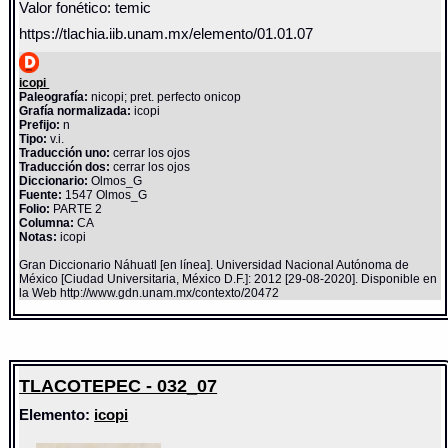
Valor fonético: temic
https://tlachia.iib.unam.mx/elemento/01.01.07
icopi
Paleografía:
nicopi; pret. perfecto onicop
Grafía normalizada:
icopi
Prefijo:
n
Tipo:
v.i.
Traducción uno:
cerrar los ojos
Traducción dos:
cerrar los ojos
Diccionario:
Olmos_G
Fuente:
1547 Olmos_G
Folio:
PARTE 2
Columna:
CA
Notas:
icopi
Gran Diccionario Náhuatl [en línea]. Universidad Nacional Autónoma de
México [Ciudad Universitaria, México D.F.]: 2012 [29-08-2020]. Disponible en
la Web http://www.gdn.unam.mx/contexto/20472
TLACOTEPEC - 032_07
Elemento:
icopi