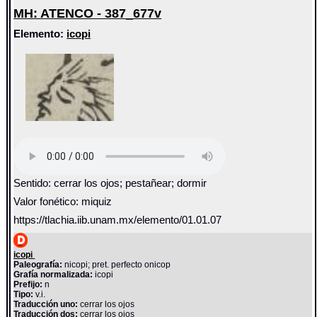
MH: ATENCO - 387_677v
Elemento:
icopi
Sentido: cerrar los ojos; pestañear; dormir
Valor fonético: miquiz
https://tlachia.iib.unam.mx/elemento/01.01.07
icopi
Paleografía:
nicopi; pret. perfecto onicop
Grafía normalizada:
icopi
Prefijo:
n
Tipo:
v.i.
Traducción uno:
cerrar los ojos
Traducción dos:
cerrar los ojos