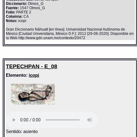
Diccionario:
Olmos_G
Fuente:
1547 Olmos_G
Folio:
PARTE 2
Columna:
CA
Notas:
icopi
Gran Diccionario Náhuatl [en línea]. Universidad Nacional Autónoma de
México [Ciudad Universitaria, México D.F.]: 2012 [29-08-2020]. Disponible en
la Web http://www.gdn.unam.mx/contexto/20472
TEPECHPAN - E_08
Elemento:
icopi
Sentido: asiento