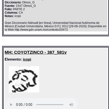
Diccionario:
Olmos_G
Fuente:
1547 Olmos_G
Folio:
PARTE 2
Columna:
CA
Notas:
icopi
Gran Diccionario Náhuatl [en línea]. Universidad Nacional Autónoma de
México [Ciudad Universitaria, México D.F.]: 2012 [29-08-2020]. Disponible en
la Web http://www.gdn.unam.mx/contexto/20472
MH: COYOTZINCO - 387_581v
Elemento:
icopi