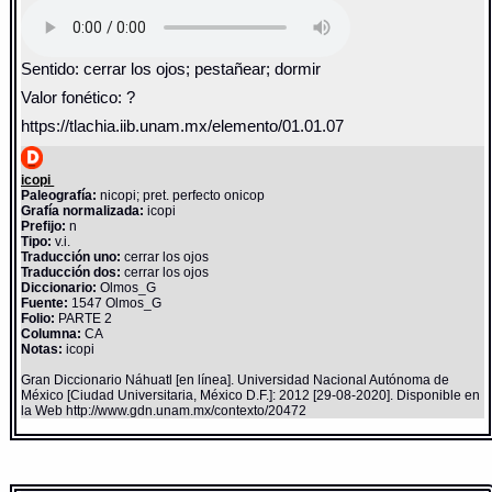
Sentido: cerrar los ojos; pestañear; dormir
Valor fonético: ?
https://tlachia.iib.unam.mx/elemento/01.01.07
icopi
Paleografía:
nicopi; pret. perfecto onicop
Grafía normalizada:
icopi
Prefijo:
n
Tipo:
v.i.
Traducción uno:
cerrar los ojos
Traducción dos:
cerrar los ojos
Diccionario:
Olmos_G
Fuente:
1547 Olmos_G
Folio:
PARTE 2
Columna:
CA
Notas:
icopi
Gran Diccionario Náhuatl [en línea]. Universidad Nacional Autónoma de
México [Ciudad Universitaria, México D.F.]: 2012 [29-08-2020]. Disponible en
la Web http://www.gdn.unam.mx/contexto/20472