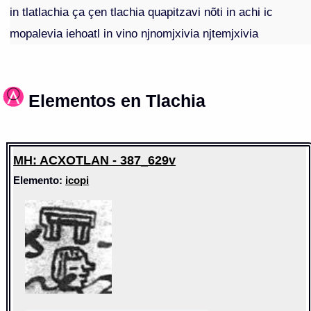
in tlatlachia ça çen tlachia quapitzavi nõti in achi ic
mopalevia iehoatl in vino njnomjxivia njtemjxivia
Elementos en Tlachia
MH: ACXOTLAN - 387_629v
Elemento:
icopi