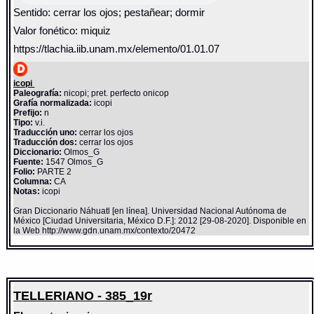
Sentido: cerrar los ojos; pestañear; dormir
Valor fonético: miquiz
https://tlachia.iib.unam.mx/elemento/01.01.07
icopi
Paleografía:
nicopi; pret. perfecto onicop
Grafía normalizada:
icopi
Prefijo:
n
Tipo:
v.i.
Traducción uno:
cerrar los ojos
Traducción dos:
cerrar los ojos
Diccionario:
Olmos_G
Fuente:
1547 Olmos_G
Folio:
PARTE 2
Columna:
CA
Notas:
icopi
Gran Diccionario Náhuatl [en línea]. Universidad Nacional Autónoma de
México [Ciudad Universitaria, México D.F.]: 2012 [29-08-2020]. Disponible en
la Web http://www.gdn.unam.mx/contexto/20472
TELLERIANO - 385_19r