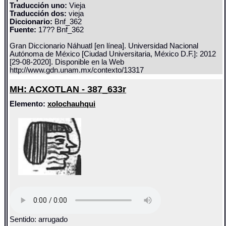
Traducción uno:
Vieja
Traducción dos:
vieja
Diccionario:
Bnf_362
Fuente:
17?? Bnf_362
Gran Diccionario Náhuatl [en línea]. Universidad Nacional
Autónoma de México [Ciudad Universitaria, México D.F.]: 2012
[29-08-2020]. Disponible en la Web
http://www.gdn.unam.mx/contexto/13317
MH: ACXOTLAN - 387_633r
Elemento:
xolochauhqui
Sentido: arrugado