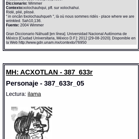
Diccionario:
Wimmer
Contexto:
xolochauhqui, pft. sur xolochahui.
Ridé, plié, plissé.
" in oncân tixolochauhqueh ", là où nous sommes ridés - place where we are
wrinkled. Sah10,136.
Fuente:
2004 Wimmer
Gran Diccionario Náhuatl [en línea]. Universidad Nacional Autónoma de
México [Ciudad Universitaria, México D.F.]: 2012 [29-08-2020]. Disponible en
la Web http://www.gdn.unam.mx/contexto/76950
MH: ACXOTLAN - 387_633r
Personaje - 387_633r_05
Lectura:
ilama