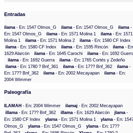
Entradas
ilama
- En: 1547 Olmos_G
ilama
- En: 1547 Olmos_G
ilama
-
En: 1547 Olmos_G
ilama
- En: 1571 Molina 1
ilama
- En: 1571
Molina 1
ilama
- En: 1571 Molina 2
ilama
- En: 1580 CF Index
ilama
- En: 1580 CF Index
ilama
- En: 1595 Rincón
ilama
- En
1629 Alarcón
ilama
- En: 1645 Carochi
ilama
- En: 1692 Guerr
ilama
- En: 1692 Guerra
ilama
- En: 1765 Cortés y Zedeño
ilama
- En: 1780 ? Bnf_361
ilama
- En: 17?? Bnf_362
ilama
-
En: 17?? Bnf_362
ilama
- En: 2002 Mecayapan
ilama
- En:
2004 Wimmer
Paleografía
ILAMAH
- En: 2004 Wimmer
ilamaj
- En: 2002 Mecayapan
illama
- En: 17?? Bnf_362
illama
- En: 1629 Alarcón
jlama
-
En: 1580 CF Index
ylama
- En: 1571 Molina 1
ylama
- En: 154
Olmos_G
ylama
- En: 1547 Olmos_G
ylama
- En: 17??