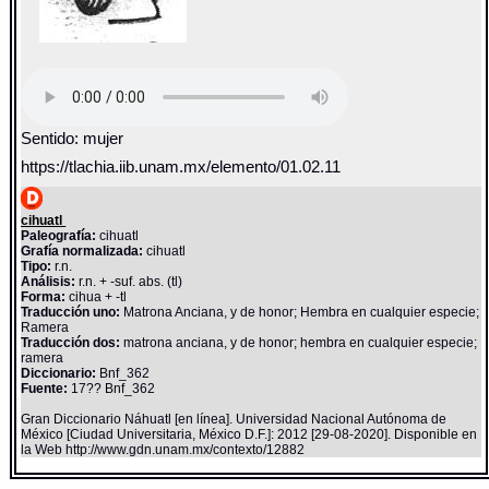
Sentido: mujer
https://tlachia.iib.unam.mx/elemento/01.02.11
cihuatl
Paleografía:
cihuatl
Grafía normalizada:
cihuatl
Tipo:
r.n.
Análisis:
r.n. + -suf. abs. (tl)
Forma:
cihua + -tl
Traducción uno:
Matrona Anciana, y de honor; Hembra en cualquier especie;
Ramera
Traducción dos:
matrona anciana, y de honor; hembra en cualquier especie;
ramera
Diccionario:
Bnf_362
Fuente:
17?? Bnf_362
Gran Diccionario Náhuatl [en línea]. Universidad Nacional Autónoma de
México [Ciudad Universitaria, México D.F.]: 2012 [29-08-2020]. Disponible en
la Web http://www.gdn.unam.mx/contexto/12882