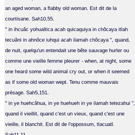
an aged woman, a flabby old woman. Est dit de la
courtisane. Sah10,55.
" in ihcuâc yohualtica acah quicaquiya in chôcaya itlah
tecuâni in ahnôce iuhqui acah ilamah chôcaya ", quand,
de nuit, quelqu'un entendait une bête sauvage hurler ou
comme une vieille femme pleurer - when, at night, some
one heard some wild animal cry out, or when it seemed
as if some old woman wept. Tenu comme mauvais
présage. Sah5,151.
" in ye huehcâhua, in ye huehueh in ye ilamah tetezahui ",
quand il vieillit, quand c'est un vieux, quand c'est une
vieille, il blanchit. Est dit de l'oppossum, tlacuatl.
Sah11,11.