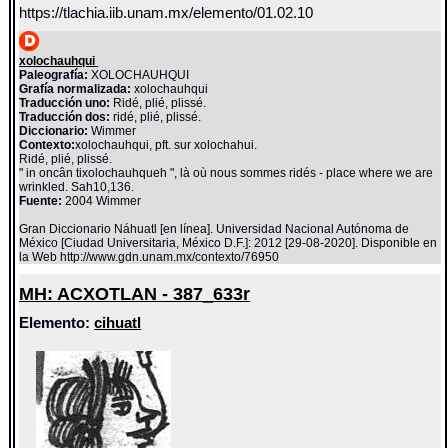
https://tlachia.iib.unam.mx/elemento/01.02.10
xolochauhqui
Paleografía:
XOLOCHAUHQUI
Grafía normalizada:
xolochauhqui
Traducción uno:
Ridé, plié, plissé.
Traducción dos:
ridé, plié, plissé.
Diccionario:
Wimmer
Contexto:
xolochauhqui, pft. sur xolochahui.
Ridé, plié, plissé.
" in oncân tixolochauhqueh ", là où nous sommes ridés - place where we are
wrinkled. Sah10,136.
Fuente:
2004 Wimmer
Gran Diccionario Náhuatl [en línea]. Universidad Nacional Autónoma de
México [Ciudad Universitaria, México D.F.]: 2012 [29-08-2020]. Disponible en
la Web http://www.gdn.unam.mx/contexto/76950
MH: ACXOTLAN - 387_633r
Elemento:
cihuatl