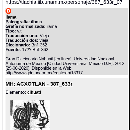
https://tlachia.iib.unam.mx/personaje/387_633r_07
ilama
Paleografía:
illama
Grafía normalizada:
ilama
Tipo:
v.t.
Traducción uno:
Vieja
Traducción dos:
vieja
Diccionario:
Bnf_362
Fuente:
17?? Bnf_362
Gran Diccionario Náhuatl [en línea]. Universidad Nacional
Autónoma de México [Ciudad Universitaria, México D.F.]: 2012
[29-08-2020]. Disponible en la Web
http://www.gdn.unam.mx/contexto/13317
MH: ACXOTLAN - 387_633r
Elemento:
cihuatl