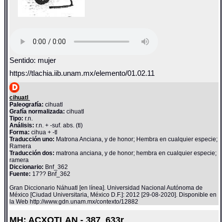
Sentido: mujer
https://tlachia.iib.unam.mx/elemento/01.02.11
cihuatl
Paleografía:
cihuatl
Grafía normalizada:
cihuatl
Tipo:
r.n.
Análisis:
r.n. + -suf. abs. (tl)
Forma:
cihua + -tl
Traducción uno:
Matrona Anciana, y de honor; Hembra en cualquier especie;
Ramera
Traducción dos:
matrona anciana, y de honor; hembra en cualquier especie;
ramera
Diccionario:
Bnf_362
Fuente:
17?? Bnf_362
Gran Diccionario Náhuatl [en línea]. Universidad Nacional Autónoma de
México [Ciudad Universitaria, México D.F.]: 2012 [29-08-2020]. Disponible en
la Web http://www.gdn.unam.mx/contexto/12882
MH: ACXOTLAN - 387_633r