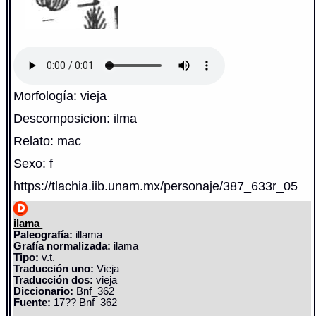
Morfología: vieja
Descomposicion: ilma
Relato: mac
Sexo: f
https://tlachia.iib.unam.mx/personaje/387_633r_05
ilama
Paleografía:
illama
Grafía normalizada:
ilama
Tipo:
v.t.
Traducción uno:
Vieja
Traducción dos:
vieja
Diccionario:
Bnf_362
Fuente:
17?? Bnf_362