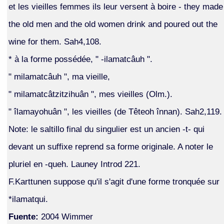
et les vieilles femmes ils leur versent à boire - they made
the old men and the old women drink and poured out the
wine for them. Sah4,108.
* à la forme possédée, " -ilamatcâuh ".
" milamatcâuh ", ma vieille,
" milamatcâtzitzihuân ", mes vieilles (Olm.).
" îlamayohuân ", les vieilles (de Têteoh înnan). Sah2,119.
Note: le saltillo final du singulier est un ancien -t- qui
devant un suffixe reprend sa forme originale. A noter le
pluriel en -queh. Launey Introd 221.
F.Karttunen suppose qu'il s'agit d'une forme tronquée sur
*ilamatqui.
Fuente:
2004 Wimmer