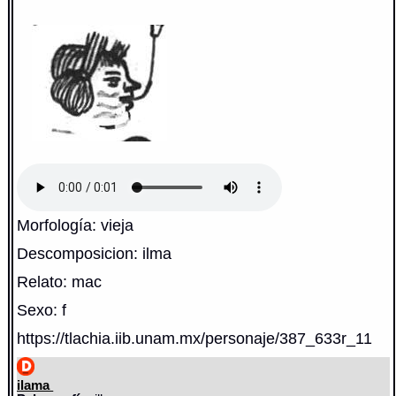
Morfología: vieja
Descomposicion: ilma
Relato: mac
Sexo: f
https://tlachia.iib.unam.mx/personaje/387_633r_11
ilama