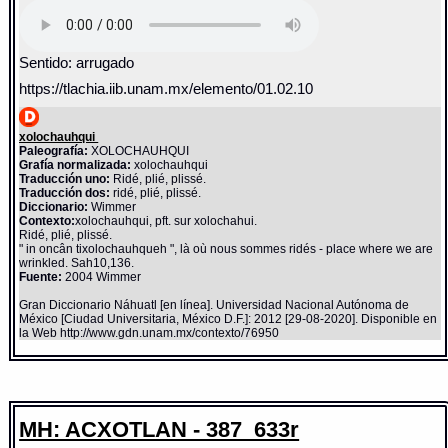
Sentido: arrugado
https://tlachia.iib.unam.mx/elemento/01.02.10
xolochauhqui
Paleografía:
XOLOCHAUHQUI
Grafía normalizada:
xolochauhqui
Traducción uno:
Ridé, plié, plissé.
Traducción dos:
ridé, plié, plissé.
Diccionario:
Wimmer
Contexto:
xolochauhqui, pft. sur xolochahui.
Ridé, plié, plissé.
" in oncân tixolochauhqueh ", là où nous sommes ridés - place where we are
wrinkled. Sah10,136.
Fuente:
2004 Wimmer
Gran Diccionario Náhuatl [en línea]. Universidad Nacional Autónoma de
México [Ciudad Universitaria, México D.F.]: 2012 [29-08-2020]. Disponible en
la Web http://www.gdn.unam.mx/contexto/76950
MH: ACXOTLAN - 387_633r