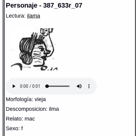
Personaje - 387_633r_07
Lectura:
ilama
Morfología: vieja
Descomposicion: ilma
Relato: mac
Sexo: f