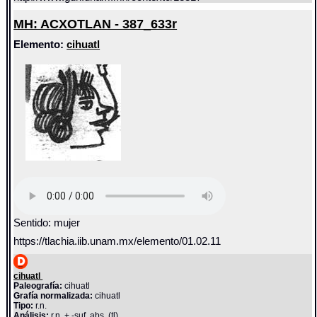
MH: ACXOTLAN - 387_633r
Elemento:
cihuatl
Sentido: mujer
https://tlachia.iib.unam.mx/elemento/01.02.11
cihuatl
Paleografía:
cihuatl
Grafía normalizada:
cihuatl
Tipo:
r.n.
Análisis:
r.n. + -suf. abs. (tl)