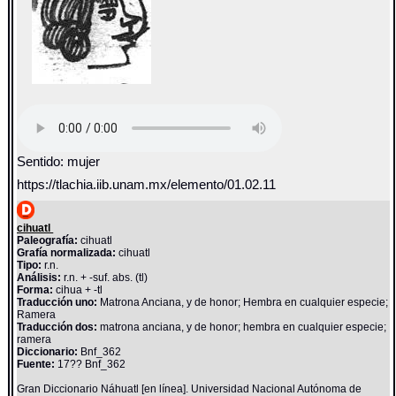
Sentido: mujer
https://tlachia.iib.unam.mx/elemento/01.02.11
cihuatl
Paleografía:
cihuatl
Grafía normalizada:
cihuatl
Tipo:
r.n.
Análisis:
r.n. + -suf. abs. (tl)
Forma:
cihua + -tl
Traducción uno:
Matrona Anciana, y de honor; Hembra en cualquier especie;
Ramera
Traducción dos:
matrona anciana, y de honor; hembra en cualquier especie;
ramera
Diccionario:
Bnf_362
Fuente:
17?? Bnf_362
Gran Diccionario Náhuatl [en línea]. Universidad Nacional Autónoma de