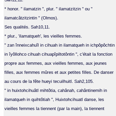
* honor. " ilamatzin ", plur. " ilamatzitzin " ou "
ilamatcâtzitzintin " (Olmos).
Ses qualités. Sah10,11.
* plur., 'ilamatqueh', les vieilles femmes.
" zan înneixcahuîl in cihuah in ilamatqueh in ichpôpôchtin
in îyôllohco cihuah cihuapîpiltotôntin ", c'était la fonction
propre aux femmes, aux vieilles femmes, aux jeunes
filles, aux femmes mûres et aux petites filles. De danser
au cours de la fête hueyi tecuilhuitl. Sah2,105.
" in huixtohcihuâtl mihtôtia, cahânah, cahântinemih in
ilamatqueh in quihtôtiah ", Huixtohcihuatl danse, les
vieilles femmes la tiennent (par la main), la tiennent