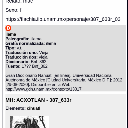
Relato: mac
Sexo: f
https://tlachia.iib.unam.mx/personaje/387_633r_03
ilama
Paleografía:
illama
Grafía normalizada:
ilama
Tipo:
v.t.
Traducción uno:
Vieja
Traducción dos:
vieja
Diccionario:
Bnf_362
Fuente:
17?? Bnf_362
Gran Diccionario Náhuatl [en línea]. Universidad Nacional
Autónoma de México [Ciudad Universitaria, México D.F.]: 2012
[29-08-2020]. Disponible en la Web
http://www.gdn.unam.mx/contexto/13317
MH: ACXOTLAN - 387_633r
Elemento:
cihuatl