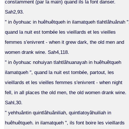
constamment (par la main) quand ils la font danser.
Sah2,93.
" in ôyohuac in huêhuêtqueh in ilamatqueh tlahtlâhuânah "
quand la nuit est tombée les vieillards et les vieilles
femmes s'enivrent - when it grew dark, the old men and
women drank wine. Sah4,118.
" in ôyohuac nohuiyan tlahtlâhuanayah in huêhuêtqueh
ilamatqueh ", quand la nuit est tombée, partout, les
vieillards et les vieilles femmes s'enivrent - when night
fell, in all places the old men, the old women drank wine.
Sahl,30.
" yehhuântin quintlâhuâniliah, quintlatoyâhuiliah in
huêhuêtqueh. in ilamatqueh ", ils font boire les vieillards