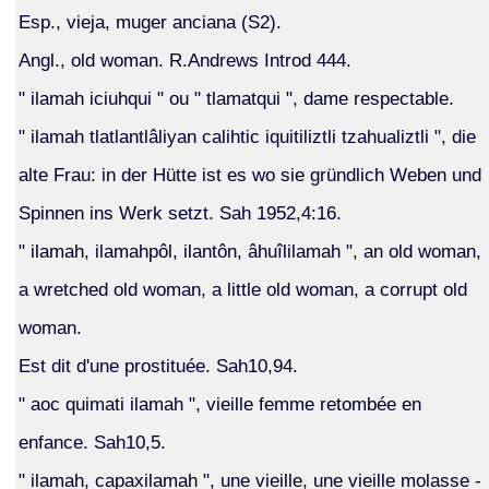
Esp., vieja, muger anciana (S2).
Angl., old woman. R.Andrews Introd 444.
" ilamah iciuhqui " ou " tlamatqui ", dame respectable.
" ilamah tlatlantlâliyan calihtic iquitiliztli tzahualiztli ", die
alte Frau: in der Hütte ist es wo sie gründlich Weben und
Spinnen ins Werk setzt. Sah 1952,4:16.
" ilamah, ilamahpôl, ilantôn, âhuîlilamah ", an old woman,
a wretched old woman, a little old woman, a corrupt old
woman.
Est dit d'une prostituée. Sah10,94.
" aoc quimati ilamah ", vieille femme retombée en
enfance. Sah10,5.
" ilamah, capaxilamah ", une vieille, une vieille molasse -