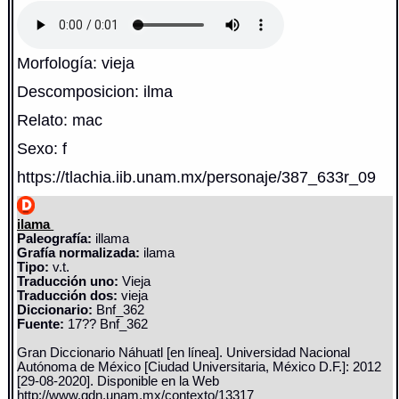
Morfología: vieja
Descomposicion: ilma
Relato: mac
Sexo: f
https://tlachia.iib.unam.mx/personaje/387_633r_09
ilama
Paleografía:
illama
Grafía normalizada:
ilama
Tipo:
v.t.
Traducción uno:
Vieja
Traducción dos:
vieja
Diccionario:
Bnf_362
Fuente:
17?? Bnf_362
Gran Diccionario Náhuatl [en línea]. Universidad Nacional
Autónoma de México [Ciudad Universitaria, México D.F.]: 2012
[29-08-2020]. Disponible en la Web
http://www.gdn.unam.mx/contexto/13317