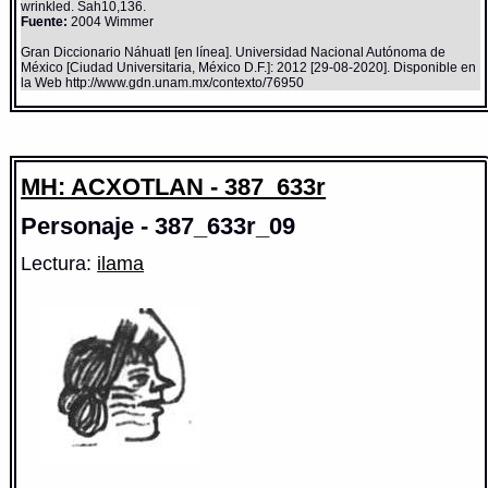
wrinkled. Sah10,136.
Fuente:
2004 Wimmer
Gran Diccionario Náhuatl [en línea]. Universidad Nacional Autónoma de
México [Ciudad Universitaria, México D.F.]: 2012 [29-08-2020]. Disponible en
la Web http://www.gdn.unam.mx/contexto/76950
MH: ACXOTLAN - 387_633r
Personaje - 387_633r_09
Lectura:
ilama