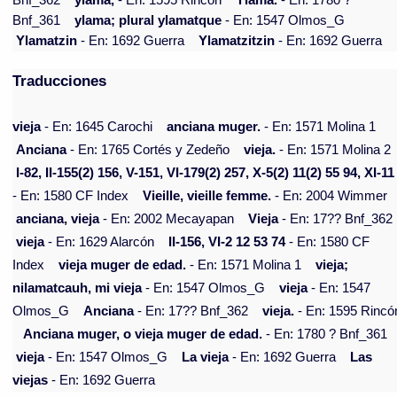
Bnf_362
ylama,
- En: 1595 Rincón
Ylama.
- En: 1780 ?
Bnf_361
ylama; plural ylamatque
- En: 1547 Olmos_G
Ylamatzin
- En: 1692 Guerra
Ylamatzitzin
- En: 1692 Guerra
Traducciones
vieja
- En: 1645 Carochi
anciana muger.
- En: 1571 Molina 1
Anciana
- En: 1765 Cortés y Zedeño
vieja.
- En: 1571 Molina 2
I-82, II-155(2) 156, V-151, VI-179(2) 257, X-5(2) 11(2) 55 94, XI-11
- En: 1580 CF Index
Vieille, vieille femme.
- En: 2004 Wimmer
anciana, vieja
- En: 2002 Mecayapan
Vieja
- En: 17?? Bnf_362
vieja
- En: 1629 Alarcón
II-156, VI-2 12 53 74
- En: 1580 CF
Index
vieja muger de edad.
- En: 1571 Molina 1
vieja;
nilamatcauh, mi vieja
- En: 1547 Olmos_G
vieja
- En: 1547
Olmos_G
Anciana
- En: 17?? Bnf_362
vieja.
- En: 1595 Rincó
Anciana muger, o vieja muger de edad.
- En: 1780 ? Bnf_361
vieja
- En: 1547 Olmos_G
La vieja
- En: 1692 Guerra
Las
viejas
- En: 1692 Guerra