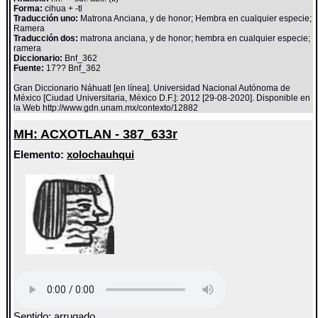
Forma:
cihua + -tl
Traducción uno:
Matrona Anciana, y de honor; Hembra en cualquier especie;
Ramera
Traducción dos:
matrona anciana, y de honor; hembra en cualquier especie;
ramera
Diccionario:
Bnf_362
Fuente:
17?? Bnf_362
Gran Diccionario Náhuatl [en línea]. Universidad Nacional Autónoma de
México [Ciudad Universitaria, México D.F.]: 2012 [29-08-2020]. Disponible en
la Web http://www.gdn.unam.mx/contexto/12882
MH: ACXOTLAN - 387_633r
Elemento:
xolochauhqui
Sentido: arrugado