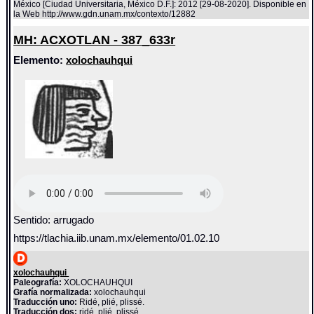
México [Ciudad Universitaria, México D.F.]: 2012 [29-08-2020]. Disponible en
la Web http://www.gdn.unam.mx/contexto/12882
MH: ACXOTLAN - 387_633r
Elemento:
xolochauhqui
Sentido: arrugado
https://tlachia.iib.unam.mx/elemento/01.02.10
xolochauhqui
Paleografía:
XOLOCHAUHQUI
Grafía normalizada:
xolochauhqui
Traducción uno:
Ridé, plié, plissé.
Traducción dos:
ridé, plié, plissé.