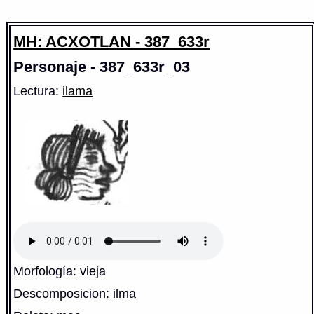
MH: ACXOTLAN - 387_633r
Personaje - 387_633r_03
Lectura:
ilama
Morfología: vieja
Descomposicion: ilma