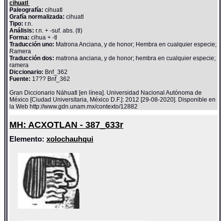
cihuatl
Paleografía:
cihuatl
Grafía normalizada:
cihuatl
Tipo:
r.n.
Análisis:
r.n. + -suf. abs. (tl)
Forma:
cihua + -tl
Traducción uno:
Matrona Anciana, y de honor; Hembra en cualquier especie;
Ramera
Traducción dos:
matrona anciana, y de honor; hembra en cualquier especie;
ramera
Diccionario:
Bnf_362
Fuente:
17?? Bnf_362
Gran Diccionario Náhuatl [en línea]. Universidad Nacional Autónoma de
México [Ciudad Universitaria, México D.F.]: 2012 [29-08-2020]. Disponible en
la Web http://www.gdn.unam.mx/contexto/12882
MH: ACXOTLAN - 387_633r
Elemento:
xolochauhqui