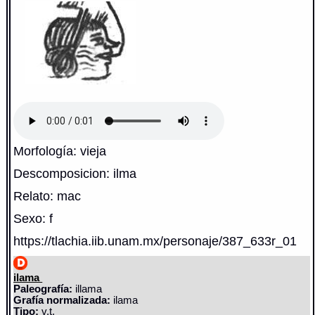
Morfología: vieja
Descomposicion: ilma
Relato: mac
Sexo: f
https://tlachia.iib.unam.mx/personaje/387_633r_01
ilama
Paleografía:
illama
Grafía normalizada:
ilama
Tipo:
v.t.