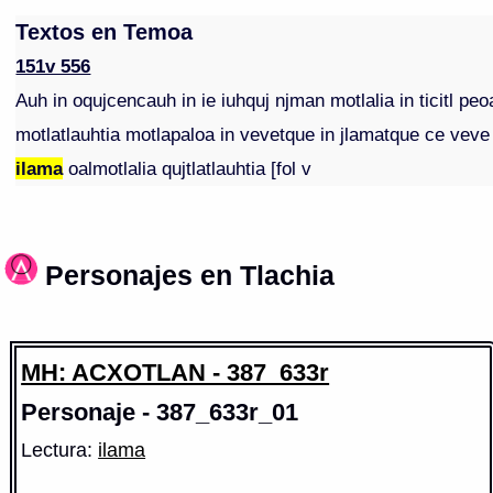
Textos en Temoa
151v 556
Auh in oqujcencauh in ie iuhquj njman motlalia in ticitl peo
motlatlauhtia motlapaloa in vevetque in jlamatque ce veve
ilama
oalmotlalia qujtlatlauhtia [fol v
Personajes en Tlachia
MH: ACXOTLAN - 387_633r
Personaje - 387_633r_01
Lectura:
ilama