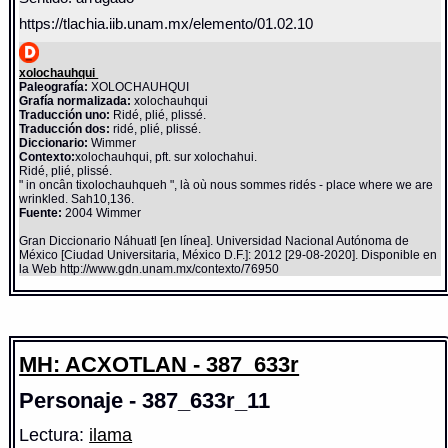
https://tlachia.iib.unam.mx/elemento/01.02.10
xolochauhqui
Paleografía:
XOLOCHAUHQUI
Grafía normalizada:
xolochauhqui
Traducción uno:
Ridé, plié, plissé.
Traducción dos:
ridé, plié, plissé.
Diccionario:
Wimmer
Contexto:
xolochauhqui, pft. sur xolochahui.
Ridé, plié, plissé.
" in oncân tixolochauhqueh ", là où nous sommes ridés - place where we are
wrinkled. Sah10,136.
Fuente:
2004 Wimmer
Gran Diccionario Náhuatl [en línea]. Universidad Nacional Autónoma de
México [Ciudad Universitaria, México D.F.]: 2012 [29-08-2020]. Disponible en
la Web http://www.gdn.unam.mx/contexto/76950
MH: ACXOTLAN - 387_633r
Personaje - 387_633r_11
Lectura:
ilama