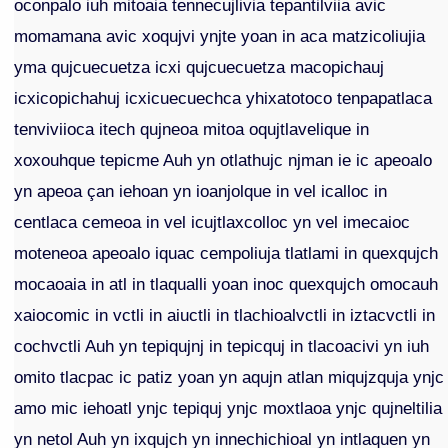
oconpalo iuh mitoaia tennecujlivia tepantilviia avic
momamana avic xoqujvi ynjte yoan in aca matzicoliujia
yma qujcuecuetza icxi qujcuecuetza macopichauj
icxicopichahuj icxicuecuechca yhixatotoco tenpapatlaca
tenviviioca itech qujneoa mitoa oqujtlavelique in
xoxouhque tepicme Auh yn otlathujc njman ie ic apeoalo
yn apeoa çan iehoan yn ioanjolque in vel icalloc in
centlaca cemeoa in vel icujtlaxcolloc yn vel imecaioc
moteneoa apeoalo iquac cempoliuja tlatlami in quexqujch
mocaoaia in atl in tlaqualli yoan inoc quexqujch omocauh
xaiocomic in vctli in aiuctli in tlachioalvctli in iztacvctli in
cochvctli Auh yn tepiqujnj in tepicquj in tlacoacivi yn iuh
omito tlacpac ic patiz yoan yn aqujn atlan miqujzquja ynjc
amo mic iehoatl ynjc tepiquj ynjc moxtlaoa ynjc qujneltilia
yn netol Auh yn ixqujch yn innechichioal yn intlaquen yn