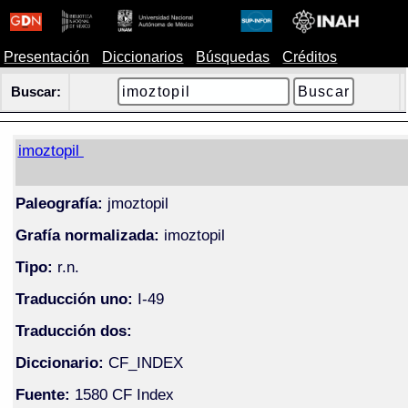
Presentación
Diccionarios
Búsquedas
Créditos
Buscar:
imoztopil
Paleografía:
jmoztopil
Grafía normalizada:
imoztopil
Tipo:
r.n.
Traducción uno:
I-49
Traducción dos:
Diccionario:
CF_INDEX
Fuente:
1580 CF Index