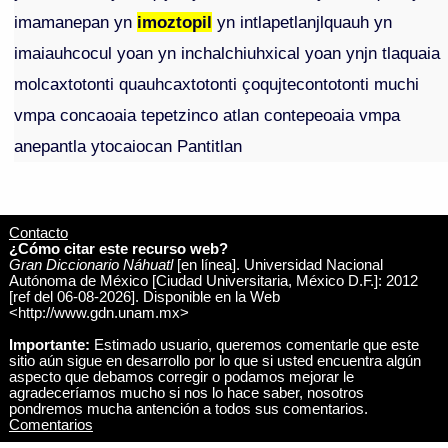
imamanepan yn
imoztopil
yn intlapetlanjlquauh yn
imaiauhcocul yoan yn inchalchiuhxical yoan ynjn tlaquaia
molcaxtotonti quauhcaxtotonti çoqujtecontotonti muchi
vmpa concaoaia tepetzinco atlan contepeoaia vmpa
anepantla ytocaiocan Pantitlan
Contacto
¿Cómo citar este recurso web?
Gran Diccionario Náhuatl
[en línea]. Universidad Nacional
Autónoma de México [Ciudad Universitaria, México D.F.]: 2012
[ref del 06-08-2026]. Disponible en la Web
<http://www.gdn.unam.mx>
Importante:
Estimado usuario, queremos comentarle que este
sitio aún sigue en desarrollo por lo que si usted encuentra algún
aspecto que debamos corregir o podamos mejorar le
agradeceríamos mucho si nos lo hace saber, nosotros
pondremos mucha antención a todos sus comentarios.
Comentarios