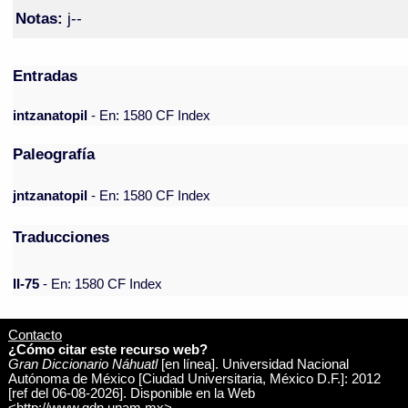
Notas:
j--
Entradas
intzanatopil
- En: 1580 CF Index
Paleografía
jntzanatopil
- En: 1580 CF Index
Traducciones
II-75
- En: 1580 CF Index
Contacto
¿Cómo citar este recurso web?
Gran Diccionario Náhuatl
[en línea]. Universidad Nacional
Autónoma de México [Ciudad Universitaria, México D.F.]: 2012
[ref del 06-08-2026]. Disponible en la Web
<http://www.gdn.unam.mx>