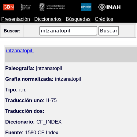
Presentación
Diccionarios
Búsquedas
Créditos
Buscar:
intzanatopil
Paleografía:
jntzanatopil
Grafía normalizada:
intzanatopil
Tipo:
r.n.
Traducción uno:
II-75
Traducción dos:
Diccionario:
CF_INDEX
Fuente:
1580 CF Index