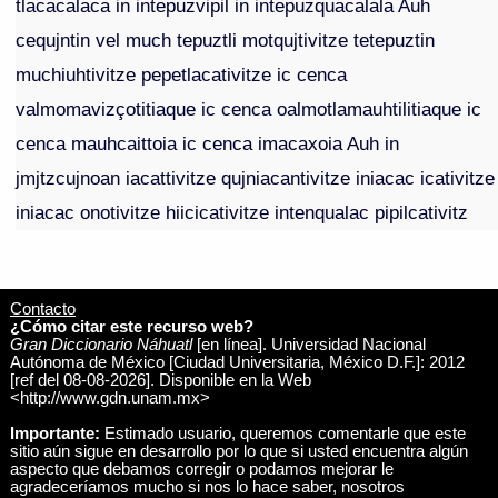
tlacacalaca in intepuzvipil in intepuzquacalala Auh
cequjntin vel much tepuztli motqujtivitze tetepuztin
muchiuhtivitze pepetlacativitze ic cenca
valmomavizçotitiaque ic cenca oalmotlamauhtilitiaque ic
cenca mauhcaittoia ic cenca imacaxoia Auh in
jmjtzcujnoan iacattivitze qujniacantivitze iniacac icativitze
iniacac onotivitze hiicicativitze intenqualac pipilcativitz
Contacto
¿Cómo citar este recurso web?
Gran Diccionario Náhuatl
[en línea]. Universidad Nacional
Autónoma de México [Ciudad Universitaria, México D.F.]: 2012
[ref del 08-08-2026]. Disponible en la Web
<http://www.gdn.unam.mx>
Importante:
Estimado usuario, queremos comentarle que este
sitio aún sigue en desarrollo por lo que si usted encuentra algún
aspecto que debamos corregir o podamos mejorar le
agradeceríamos mucho si nos lo hace saber, nosotros