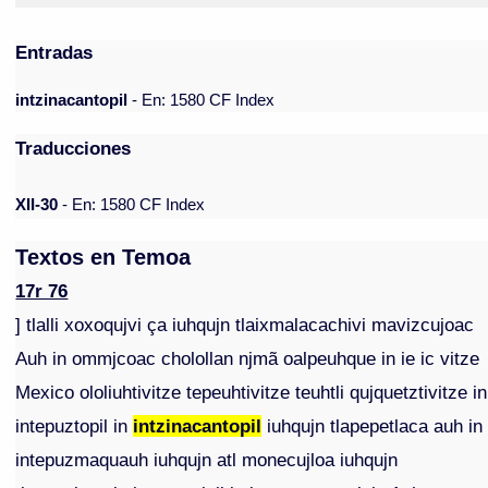
Entradas
intzinacantopil
- En: 1580 CF Index
Traducciones
XII-30
- En: 1580 CF Index
Textos en Temoa
17r 76
] tlalli xoxoqujvi ça iuhqujn tlaixmalacachivi mavizcujoac
Auh in ommjcoac cholollan njmã oalpeuhque in ie ic vitze
Mexico ololiuhtivitze tepeuhtivitze teuhtli qujquetztivitze in
intepuztopil in
intzinacantopil
iuhqujn tlapepetlaca auh in
intepuzmaquauh iuhqujn atl monecujloa iuhqujn