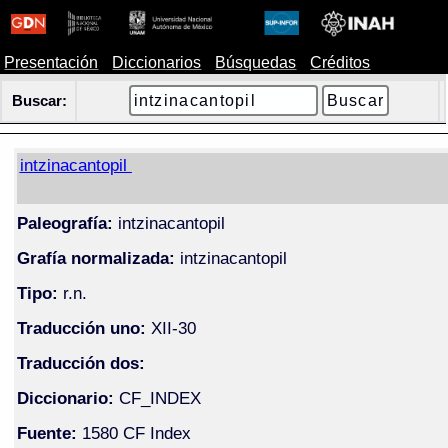
Presentación
Diccionarios
Búsquedas
Créditos
Buscar:
intzinacantopil
Paleografía:
intzinacantopil
Grafía normalizada:
intzinacantopil
Tipo:
r.n.
Traducción uno:
XII-30
Traducción dos:
Diccionario:
CF_INDEX
Fuente:
1580 CF Index