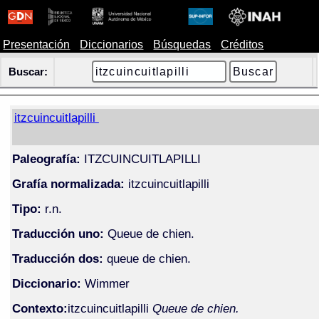
Presentación
Diccionarios
Búsquedas
Créditos
Buscar:
itzcuincuitlapilli
Paleografía:
ITZCUINCUITLAPILLI
Grafía normalizada:
itzcuincuitlapilli
Tipo:
r.n.
Traducción uno:
Queue de chien.
Traducción dos:
queue de chien.
Diccionario:
Wimmer
Contexto:
itzcuincuitlapilli
Queue de chien.