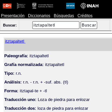
Presentación
Diccionarios
Búsquedas
Créditos
Buscar:
itztapaltetl
Paleografía:
itztapaltetl
Grafía normalizada:
itztapaltetl
Tipo:
r.n.
Análisis:
r.n. - r.n. + -suf. abs. (tl)
Forma:
itztapal-te + -tl
Traducción uno:
Loza de piedra para enlozar
Traducción dos:
loza de piedra para enlozar