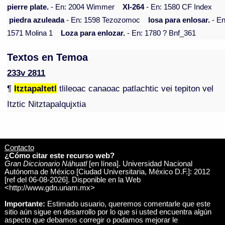
pierre plate.
- En: 2004 Wimmer
XI-264
- En: 1580 CF Index
piedra azuleada
- En: 1598 Tezozomoc
losa para enlosar.
- En
1571 Molina 1
Loza para enlozar.
- En: 1780 ? Bnf_361
Textos en Temoa
233v 2811
¶
Itztapaltetl
tlileoac canaoac patlachtic vei tepiton vel
Itztic Nitztapalqujxtia
Contacto
¿Cómo citar este recurso web?
Gran Diccionario Náhuatl
[en línea]. Universidad Nacional
Autónoma de México [Ciudad Universitaria, México D.F.]: 2012
[ref del 06-08-2026]. Disponible en la Web
<http://www.gdn.unam.mx>
Importante:
Estimado usuario, queremos comentarle que este
sitio aún sigue en desarrollo por lo que si usted encuentra algún
aspecto que debamos corregir o podamos mejorar le