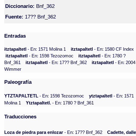
Diccionario:
Bnf_362
Fuente:
17?? Bnf_362
Entradas
itztapaltetl
- En: 1571 Molina 1
itztapaltetl
- En: 1580 CF Index
itztapaltetl
- En: 1598 Tezozomoc
itztapaltetl
- En: 1780 ?
Bnf_361
itztapaltetl
- En: 17?? Bnf_362
itztapaltetl
- En: 2004
Wimmer
Paleografía
YTZTAPALTETL
- En: 1598 Tezozomoc
ytztapaltetl
- En: 1571
Molina 1
Ytztapaltetl.
- En: 1780 ? Bnf_361
Traducciones
Loza de piedra para enlozar
- En: 17?? Bnf_362
Cadette, dalle