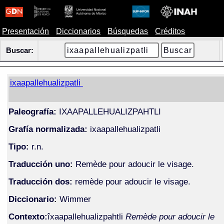
Presentación
Diccionarios
Búsquedas
Créditos
Buscar:
ixaapallehualizpatli
Paleografía:
IXAAPALLEHUALIZPAHTLI
Grafía normalizada:
ixaapallehualizpatli
Tipo:
r.n.
Traducción uno:
Remède pour adoucir le visage.
Traducción dos:
remède pour adoucir le visage.
Diccionario:
Wimmer
Contexto:
îxaapallehualizpahtli
Remède pour adoucir le