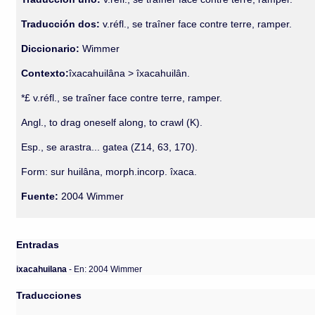
Traducción dos:
v.réfl., se traîner face contre terre, ramper.
Diccionario:
Wimmer
Contexto:
îxacahuilâna > îxacahuilân.
*£ v.réfl., se traîner face contre terre, ramper.
Angl., to drag oneself along, to crawl (K).
Esp., se arastra... gatea (Z14, 63, 170).
Form: sur huilâna, morph.incorp. îxaca.
Fuente:
2004 Wimmer
Entradas
ixacahuilana
- En: 2004 Wimmer
Traducciones