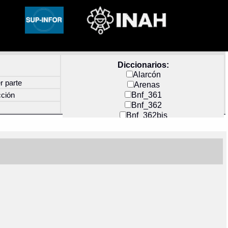
Diccionarios:
Alarcón
r parte
Arenas
Bnf_361
cción
Bnf_362
Bnf_362bis
Carochi
CF_INDEX
Clavijero
Cortés y Zedeño
Docs_México
Durán
Guerra
Mecayapan
Molina_1
Molina_2
Olmos_G