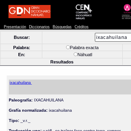
Presentación
Diccionarios
Búsquedas
Créditos
Buscar:
Palabra:
Palabra exacta
En:
Náhuatl
Resultados
ixacahuilana
Paleografía:
IXACAHUILANA
Grafía normalizada:
ixacahuilana
Tipo:
_v.r._
Traducción uno:
v.réfl., se traîner face contre terre, ramper.