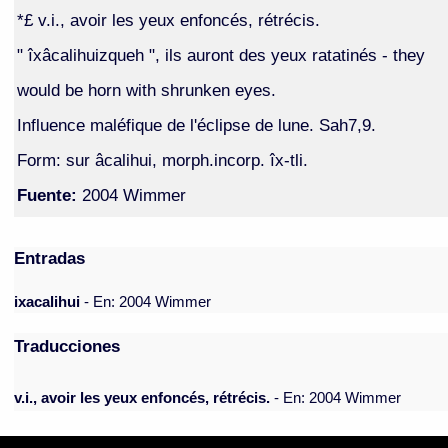
*£ v.i., avoir les yeux enfoncés, rétrécis.
" îxâcalihuizqueh ", ils auront des yeux ratatinés - they
would be horn with shrunken eyes.
Influence maléfique de l'éclipse de lune. Sah7,9.
Form: sur âcalihui, morph.incorp. îx-tli.
Fuente:
2004 Wimmer
Entradas
ixacalihui
- En: 2004 Wimmer
Traducciones
v.i., avoir les yeux enfoncés, rétrécis.
- En: 2004 Wimmer