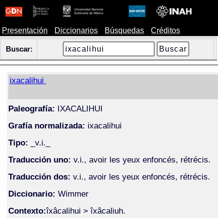
Presentación
Diccionarios
Búsquedas
Créditos
Buscar:
ixacalihui
Paleografía:
IXACALIHUI
Grafía normalizada:
ixacalihui
Tipo:
_v.i._
Traducción uno:
v.i., avoir les yeux enfoncés, rétrécis.
Traducción dos:
v.i., avoir les yeux enfoncés, rétrécis.
Diccionario:
Wimmer
Contexto:
îxâcalihui > îxâcaliuh.