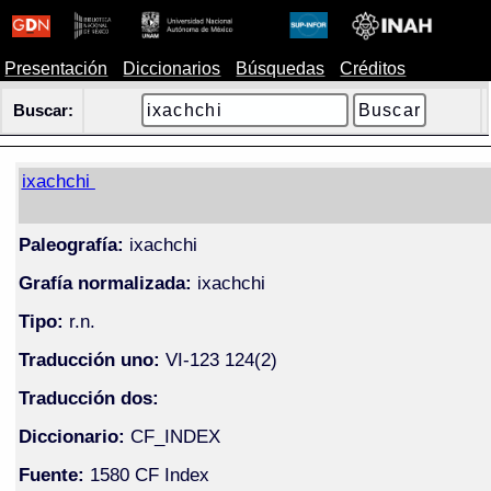
Presentación
Diccionarios
Búsquedas
Créditos
Buscar:
ixachchi
Paleografía:
ixachchi
Grafía normalizada:
ixachchi
Tipo:
r.n.
Traducción uno:
VI-123 124(2)
Traducción dos:
Diccionario:
CF_INDEX
Fuente:
1580 CF Index