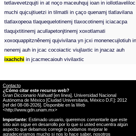
tetlavevetzqujti in at noço maceuhquj ioan in iollotlaveliloc
muchi qujcujtiuetzi in tilmatli in çaço quenamj tlatlavilana
tlatlaxopeoa tlaquequelotinemj tlaxocotinemj iciacacpa
tlaqujxtitinemj acullapetonjtinemj xoxotlamati
xoxoquappitznênemj qujvivilana yn jcxi monenecujlotiuh i
nenemj auh in jcac cocoiactic viujlaxtic in jnacaz auh
ixachchi
in jcacmecaiouh vivilaxtic
Contacto
¿Cómo citar este recurso web?
Gran Diccionario Náhuatl
[en línea]. Universidad Nacional
Autónoma de México [Ciudad Universitaria, México D.F.]: 2012
[ref del 08-08-2026]. Disponible en la Web
<http://www.gdn.unam.mx>
Importante:
Estimado usuario, queremos comentarle que este
sitio aún sigue en desarrollo por lo que si usted encuentra algún
aspecto que debamos corregir o podamos mejorar le
agradeceríamos mucho si nos lo hace saber, nosotros