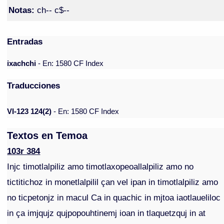
Notas:
ch-- c$--
Entradas
ixachchi
- En: 1580 CF Index
Traducciones
VI-123 124(2)
- En: 1580 CF Index
Textos en Temoa
103r 384
Injc timotlalpiliz amo timotlaxopeoallalpiliz amo no
tictitichoz in monetlalpilil çan vel ipan in timotlalpiliz amo
no ticpetonjz in macul Ca in quachic in mjtoa iaotlaueliloc
in ça imjqujz qujpopouhtinemj ioan in tlaquetzquj in at