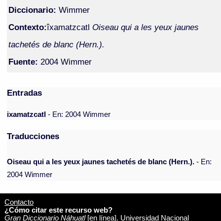
Diccionario:
Wimmer
Contexto:
îxamatzcatl
Oiseau qui a les yeux jaunes
tachetés de blanc (Hern.).
Fuente:
2004 Wimmer
Entradas
ixamatzcatl
- En: 2004 Wimmer
Traducciones
Oiseau qui a les yeux jaunes tachetés de blanc (Hern.).
- En:
2004 Wimmer
Contacto
¿Cómo citar este recurso web?
Gran Diccionario Náhuatl
[en línea]. Universidad Nacional