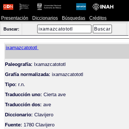
Presentación
Diccionarios
Búsquedas
Créditos
Buscar:
ixamazcatototl
Paleografía:
Ixamazcatototl
Grafía normalizada:
ixamazcatototl
Tipo:
r.n.
Traducción uno:
Cierta ave
Traducción dos:
ave
Diccionario:
Clavijero
Fuente:
1780 Clavijero