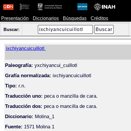
Presentación
Diccionarios
Búsquedas
Créditos
Buscar:
ixchiyancuicuillotl
Paleografía:
yxchiyancui_cuillotl
Grafía normalizada:
ixchiyancuicuillotl
Tipo:
r.n.
Traducción uno:
peca o manzilla de cara.
Traducción dos:
peca o mancilla de cara.
Diccionario:
Molina_1
Fuente:
1571 Molina 1